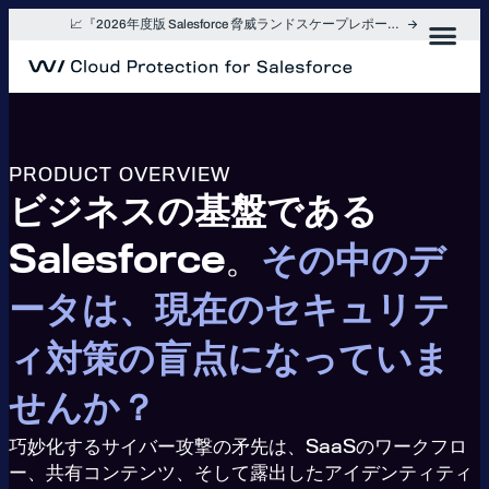
内
📈『2026年度版 Salesforce 脅威ランドスケープレポート』を入手
容
を
ス
キ
ッ
プ
PRODUCT OVERVIEW
ビジネスの基盤である
Salesforce。
その中のデ
ータは、現在のセキュリテ
ィ対策の盲点になっていま
せんか？
巧妙化するサイバー攻撃の矛先は、SaaSのワークフロ
ー、共有コンテンツ、そして露出したアイデンティティ