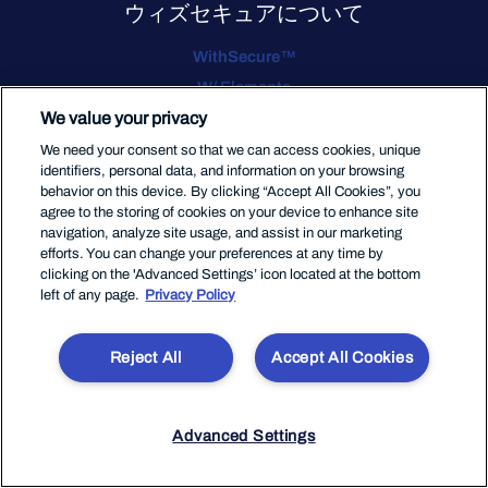
ウィズセキュアについて
WithSecure™
W/ Elements
We value your privacy
We need your consent so that we can access cookies, unique
サポート
identifiers, personal data, and information on your browsing
behavior on this device. By clicking “Accept All Cookies”, you
agree to the storing of cookies on your device to enhance site
サポートポータル
navigation, analyze site usage, and assist in our marketing
ユーザーガイド
efforts. You can change your preferences at any time by
clicking on the 'Advanced Settings’ icon located at the bottom
left of any page.
Privacy Policy
SNS
Reject All
Accept All Cookies
Advanced Settings