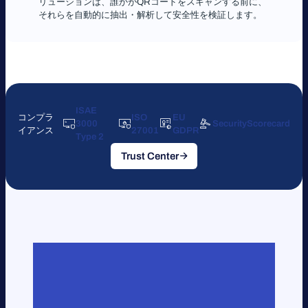
リューションは、誰かがQRコードをスキャンする前に、
それらを自動的に抽出・解析して安全性を検証します。
ISAE
コンプラ
ISO
EU
3000
SecurityScorecard
イアンス
27001
GDPR
T
ype 2
Trust Center