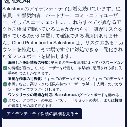
Salesforceのアイデンティティは増え続けています。従
業員、外部契約者、パートナー、コミュニティユーザ
ー、そしてAIエージェント…。これらすべてが異なるア
クセス権限で動いているにもかかわらず、誰がリスクを
抱えているのかを網羅して確認できる場所はありませ
ん。Cloud Protection for Salesforceは、リスクのあるアカ
ウントを特定し、その場ですぐに対処できる一元化され
たダッシュボードを提供します。
漏洩した認証情報の検知:
第三者のデータ漏洩によってパスワードなど
の情報が露出しているユーザーを特定し、攻撃者に悪用される前に先
手を打つことができます。
過剰な権限の可視化:
「すべてのデータの変更」や「すべてのデータの
参照」など、高リスクな権限を持つユーザーやAI（非人間）のアカウ
ントをすべてフラグ付けします。
ワンクリックの迅速な対応:
Salesforceのダッシュボードを離れるこ
となく、アカウントの凍結、パスワードリセットの実行、または権限
の編集をその場で行えます。
アイデンティティ保護の詳細を見る