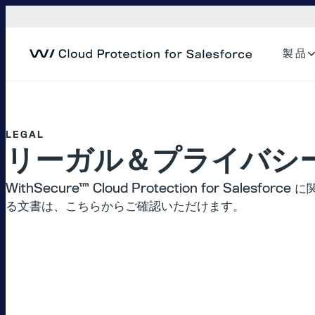
内
容
を
製 品
ス
キ
ッ
プ
LEGAL
リーガル＆プライバシ
WithSecure™ Cloud Protection for Sale
る文書は、こちらからご確認いただけます。