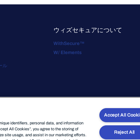
ウィズセキュアについて
WithSecure™
W/ Elements
ール
Accept All Cook
que identifiers, personal data, and information
cept All Cookies”, you agree to the storing of
Reject All
e site usage, and assist in our marketing efforts.