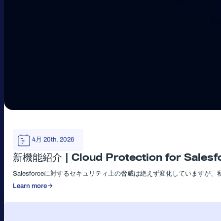
4月 20th, 2026
新機能紹介 | Cloud Protection for Salesf
Salesforceに対するセキュリティ上の脅威は絶えず変化しています
Learn more
:
新
機
能
紹
介