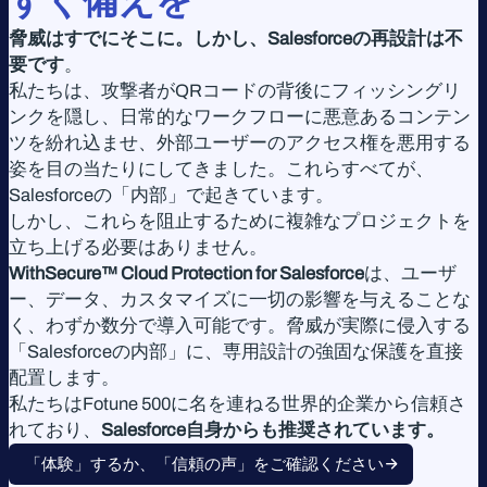
脅威はすでにそこに。しかし、Salesforceの再設計は不
要です
。
私たちは、攻撃者がQRコードの背後にフィッシングリ
ンクを隠し、日常的なワークフローに悪意あるコンテン
ツを紛れ込ませ、外部ユーザーのアクセス権を悪用する
姿を目の当たりにしてきました。これらすべてが、
Salesforceの「内部」で起きています。
しかし、これらを阻止するために複雑なプロジェクトを
立ち上げる必要はありません。
WithSecure™ Cloud Protection for Salesforce
は、ユーザ
ー、データ、カスタマイズに一切の影響を与えることな
く、わずか数分で導入可能です。脅威が実際に侵入する
「Salesforceの内部」に、専用設計の強固な保護を直接
配置します。
私たちはFotune 500に名を連ねる世界的企業から信頼さ
れており、
Salesforce自身からも推奨されています。
「体験」するか、「信頼の声」をご確認ください