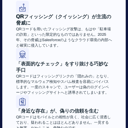
QRフィッシング（クイッシング）が主流の
脅威に
QRコードを用いたフィッシング攻撃は、もはや「駐車場
の詐欺」といった限定的なものではありません。2025
年、その脅威はSalesforceのようなクラウド環境の内部へ
と確実に侵入しています。
「表面的なチェック」をすり抜ける巧妙な
手口
QRコードはフィッシングリンクの「隠れみの」となり、
標準的なマルウェア検知やスパム検査を容易にバイパス
します。一度のスキャンで、ユーザーは偽のログインペ
ージやフィッシングサイトへと誘導されてしまいます。
「身近な存在」が、偽りの信頼を生む
QRコードはモバイルとの相性が良く、社会に広く浸透し
ており、疑われることはほとんどありません。一見する
と無害。だからこそ、危険なのです。