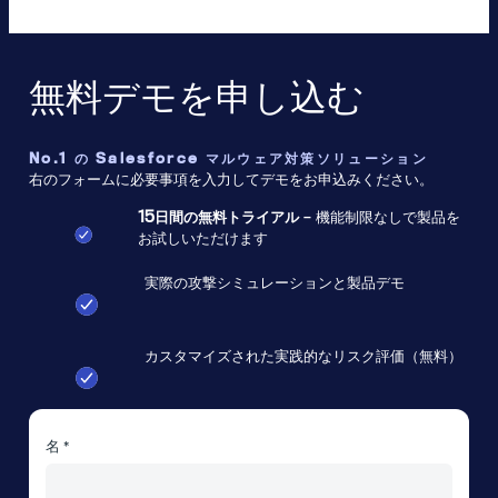
|
Cloud
Protection
for
Salesforce
無料デモを申し込む
3.2
No.1 の Salesforce マルウェア対策ソリューション
右のフォームに必要事項を入力してデモをお申込みください。
15日間の無料トライアル
– 機能制限なしで製品を
お試しいただけます
実際の攻撃シミュレーションと製品デモ
カスタマイズされた実践的なリスク評価（無料）
名 *