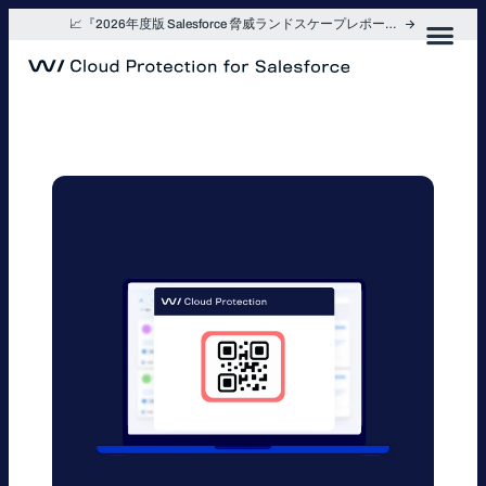
内
📈『2026年度版 Salesforce 脅威ランドスケープレポート』を入手
容
を
ス
キ
ッ
プ