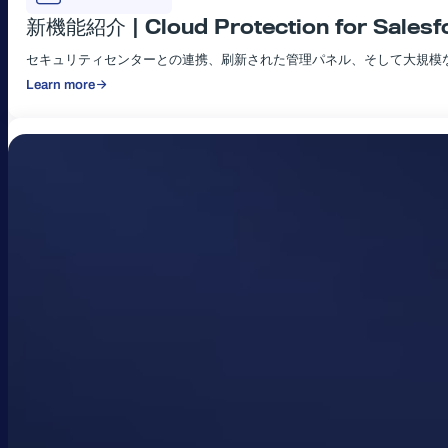
新機能紹介 | Cloud Protection for Sales
セキュリティセンターとの連携、刷新された管理パネル、そして大規模
Learn more
:
新
機
能
紹
介
|
Cloud
Protection
for
Salesforce
Summer
3.3