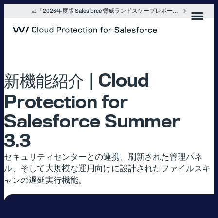
内
📈『2026年度版 Salesforce 脅威ランドスケープレポート』を入手
容
を
ス
キ
ッ
プ
新機能紹介 | Cloud
Protection for
Salesforce Summer
3.3
セキュリティセンターとの連携、刷新された管理パネ
ル、そして大規模な運用向けに設計されたファイルスキ
ャンの遅延実行機能。