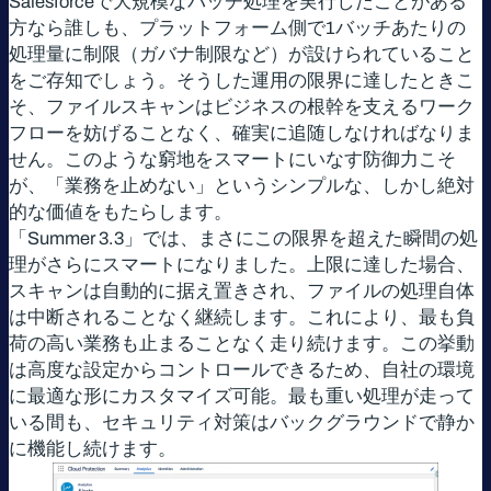
Salesforceで大規模なバッチ処理を実行したことがある
方なら誰しも、プラットフォーム側で1バッチあたりの
処理量に制限（ガバナ制限など）が設けられていること
をご存知でしょう。そうした運用の限界に達したときこ
そ、ファイルスキャンはビジネスの根幹を支えるワーク
フローを妨げることなく、確実に追随しなければなりま
せん。このような窮地をスマートにいなす防御力こそ
が、「業務を止めない」というシンプルな、しかし絶対
的な価値をもたらします。
「Summer 3.3」では、まさにこの限界を超えた瞬間の処
理がさらにスマートになりました。上限に達した場合、
スキャンは自動的に据え置きされ、ファイルの処理自体
は中断されることなく継続します。これにより、最も負
荷の高い業務も止まることなく走り続けます。この挙動
は高度な設定からコントロールできるため、自社の環境
に最適な形にカスタマイズ可能。最も重い処理が走って
いる間も、セキュリティ対策はバックグラウンドで静か
に機能し続けます。