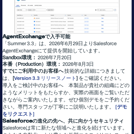
AgentExchangeで入手可能
「Summer 3.3」は、2026年6月29日よりSalesforce
AgentExchangeにて提供を開始しています。
Sandbox環境：
2026年7月20日
本番（Production）環境：
2026年8月3日
すでにご利用中のお客様へ
技術的な詳細につきまして
は、
[
Version 3.3 リリースノート
]
をご確認ください。
導入をご検討中のお客様へ 本製品が貴社の組織にどの
ようなメリットをもたらすか、実際の画面をご覧いただ
きながらご案内いたします。ぜひ個別デモをご予約くだ
さい。専門スタッフが丁寧にご説明いたします。
[
デモ
をリクエスト
]
Salesforceの進化の先へ、共に向かうセキュリティ
Salesforceは常に新たな領域へと進化を続けています。