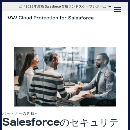
内
📈『2026年度版 Salesforce 脅威ランドスケープレポート』を入手
容
を
ス
キ
ッ
プ
パートナーの皆様へ
Salesforceのセキュリテ