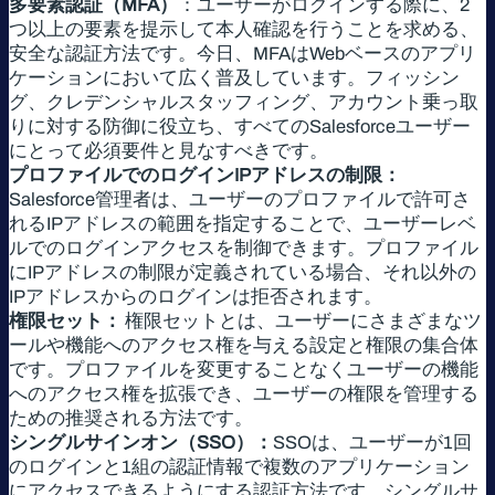
多要素認証（MFA）
：ユーザーがログインする際に、2
つ以上の要素を提示して本人確認を行うことを求める、
安全な認証方法です。今日、MFAはWebベースのアプリ
ケーションにおいて広く普及しています。フィッシン
グ、クレデンシャルスタッフィング、アカウント乗っ取
りに対する防御に役立ち、すべてのSalesforceユーザー
にとって必須要件と見なすべきです。
プロファイルでのログインIPアドレスの制限：
Salesforce管理者は、ユーザーのプロファイルで許可さ
れるIPアドレスの範囲を指定することで、ユーザーレベ
ルでのログインアクセスを制御できます。プロファイル
にIPアドレスの制限が定義されている場合、それ以外の
IPアドレスからのログインは拒否されます。
権限セット：
権限セットとは、ユーザーにさまざまなツ
ールや機能へのアクセス権を与える設定と権限の集合体
です。プロファイルを変更することなくユーザーの機能
へのアクセス権を拡張でき、ユーザーの権限を管理する
ための推奨される方法です。
シングルサインオン（SSO）：
SSOは、ユーザーが1回
のログインと1組の認証情報で複数のアプリケーション
にアクセスできるようにする認証方法です。シングルサ