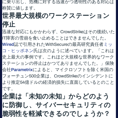
に乗り出し、危機に対する迅速かつ透明性のある対応は
称賛に値します。
世界最大規模のワークステーション
停止
迅速な対応にもかかわらず、CrowdStrikeはその後続いた
IT障害の雪崩を食い止めることはできませんでした。
Wired
誌で引用されたWithSecureの最高研究責任者
ミッ
コ・ヒッポネン
氏は次のように述べています。「これは
史上最大の事例です。これほど大規模な世界的なワーク
ステーションの停止はかつてありませんでした。」保険
会社
Parametrix
によると、マイクロソフトを除く米国の
フォーチュン500企業は、CrowdStrikeのインシデントに
より推定54億ドルの経済的損失に直面しているとのこと
です。
企業は「未知の未知」からどのよう
に防御し、サイバーセキュリティの
脆弱性を軽減できるのでしょうか？