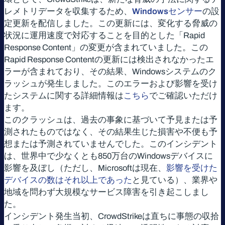
レメトリデータを収集するため、
Windowsセンサー
の設
定更新を配信しました。この更新には、変化する脅威の
状況に運用速度で対応することを目的とした「Rapid
Response Content」の変更が含まれていました。この
Rapid Response Contentの更新には検出されなかったエ
ラーが含まれており、その結果、Windowsシステムのク
ラッシュが発生しました。このエラーおよび影響を受け
たシステムに関する詳細情報は
こちら
でご確認いただけ
ます。
このクラッシュは、過去の事象に基づいて予見または予
測されたものではなく、その結果生じた損害や不便も予
想または予測されていませんでした。このインシデント
は、世界中で少なくとも850万台のWindowsデバイスに
影響を及ぼし（ただし、Microsoftは現在、
影響を受けた
デバイスの数はそれ以上であった
と見ている）、業界や
地域を問わず大規模なサービス障害を引き起こしまし
た。
インシデント発生当初、CrowdStrikeは直ちに事態の収拾