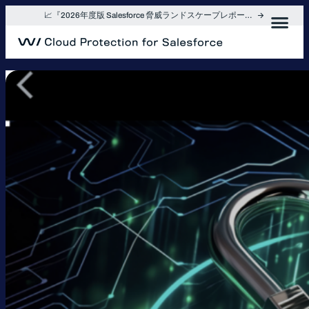
内
📈『2026年度版 Salesforce 脅威ランドスケープレポート』を入手
容
を
ス
キ
ッ
プ