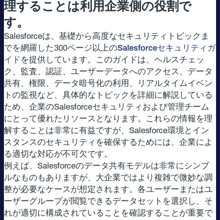
理することは利用企業側の役割で
す。
Salesforceは、基礎から高度なセキュリティトピックま
でを網羅した300ページ以上の
Salesforceセキュリティガ
イド
を提供しています。このガイドは、ヘルスチェッ
ク、監査、認証、ユーザーデータへのアクセス、データ
共有、権限、データ暗号化の利用、リアルタイムイベン
トの監視など、具体的なトピックを詳細に解説している
ため、企業のSalesforceセキュリティおよび管理チーム
にとって優れたリソースとなります。これらの情報を理
解することは非常に有益ですが、Salesforce環境とイン
スタンスのセキュリティを確保するためには、企業によ
る適切な対応が不可欠です。
例えば、Salesforceのデータ共有モデルは非常にシンプ
ルなものもありますが、大企業ではより複雑で微妙な調
整が必要なケースが想定されます。各ユーザーまたはユ
ーザーグループが閲覧できるデータセットを選択し、そ
れが適切に構成されていることを確認することが重要で