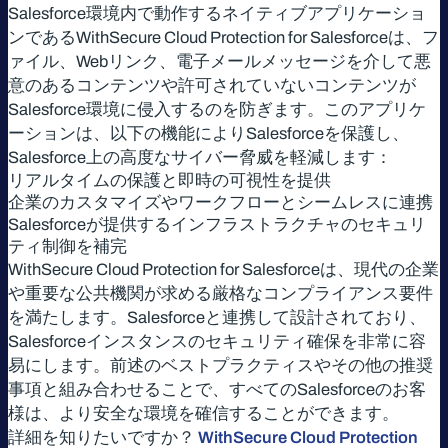
Salesforce環境内で動作するネイティブアプリケーショ
ンであるWithSecure Cloud Protection for Salesforceは、フ
ァイル、Webリンク、電子メールメッセージを介して悪
意のあるコンテンツや許可されていないコンテンツが
Salesforce環境に侵入するのを防ぎます。このアプリケ
ーションは、以下の機能によりSalesforceを保護し、
Salesforce上の高度なサイバー脅威を軽減します：
リアルタイムの保護と即時の可視性を提供
企業のカスタマイズやワークフローとシームレスに連携
Salesforceが提供するインフラストラクチャのセキュリ
ティ制御を補完
WithSecure Cloud Protection for Salesforceは、現代の企業
や重要な公共機関が求める厳格なコンプライアンス要件
を満たします。Salesforceと連携して設計されており、
Salesforceインスタンスのセキュリティ確保を非常に容
易にします。前述のベストプラクティスやその他の推奨
事項と組み合わせることで、すべてのSalesforceのお客
様は、より安全な環境を確信することができます。
詳細を知りたいですか？
WithSecure Cloud Protection