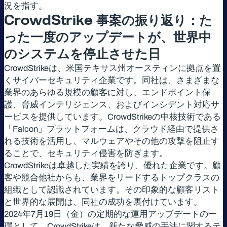
況を指す。
CrowdStrike
事案の振り返り：た
った一度のアップデートが、世界中
のシステムを停止させた日
CrowdStrikeは、米国テキサス州オースティンに拠点を置
くサイバーセキュリティ企業です。同社は、さまざまな
業界のあらゆる規模の顧客に対し、エンドポイント保
護、脅威インテリジェンス、およびインシデント対応サ
ービスを提供しています。CrowdStrikeの中核技術である
「Falcon」プラットフォームは、クラウド経由で提供さ
れる技術を活用し、マルウェアやその他の攻撃を阻止す
ることで、セキュリティ侵害を防ぎます。
CrowdStrikeは卓越した実績を誇り、優れた企業です。顧
客や競合他社からも、業界をリードするトップクラスの
組織として認識されています。その印象的な顧客リスト
と世界的な展開は、同社の成功を裏付けています。
2024年7月19日（金）の定期的な運用アップデートの一
環として、CrowdStrikeは、新たな脅威の手法に関するテ