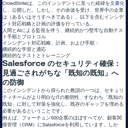
CrowdStrikeは、このインシデントに至った経緯を
文書化
し、公開した。しかし、その余波を受け、世界中の企業
は（あるいはそうすべきである）、以下を含むインシデ
ント対応戦略と計画の評価を行っている。
人間とAIによる監視を伴う、継続的かつ堅牢な自動テス
ト手順とプロトコル
インシデント対応戦略、計画、および手順：
継続的な学習と適応
継続的なテストとトレーニング
Salesforce
のセキュリティ確保：
見過ごされがちな「既知の既知」へ
の防御
このインシデントから得られた教訓の一つは、セキュリ
ティチームがより明白なITの脆弱性、すなわち「既知の
既知」に対して対策を強化し、既存のギャップを埋める
必要があるということです。
例えば、フォーチュン500企業のほぼすべてが、顧客関
係管理（CRM）にSalesforceを利用しています。しか