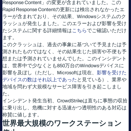
Response Content」の変更が含まれていました。この
Rapid Response Contentの更新には検出されなかったエ
ラーが含まれており、その結果、Windowsシステムのク
ラッシュが発生しました。このエラーおよび影響を受け
たシステムに関する詳細情報は
こちら
でご確認いただけ
ます。
このクラッシュは、過去の事象に基づいて予見または予
測されたものではなく、その結果生じた損害や不便も予
想または予測されていませんでした。このインシデント
は、世界中で少なくとも850万台のWindowsデバイスに
影響を及ぼし（ただし、Microsoftは現在、
影響を受けた
デバイスの数はそれ以上であった
と見ている）、業界や
地域を問わず大規模なサービス障害を引き起こしまし
た。
インシデント発生当初、CrowdStrikeは直ちに事態の収拾
に乗り出し、危機に対する迅速かつ透明性のある対応は
称賛に値します。
世界最大規模のワークステーション