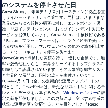
のシステムを停止させた日
CrowdStrikeは、米国テキサス州オースティンに拠点を置
くサイバーセキュリティ企業です。同社は、さまざまな
業界のあらゆる規模の顧客に対し、エンドポイント保
護、脅威インテリジェンス、およびインシデント対応サ
ービスを提供しています。CrowdStrikeの中核技術である
「Falcon」プラットフォームは、クラウド経由で提供さ
れる技術を活用し、マルウェアやその他の攻撃を阻止す
ることで、セキュリティ侵害を防ぎます。
CrowdStrikeは卓越した実績を誇り、優れた企業です。顧
客や競合他社からも、業界をリードするトップクラスの
組織として認識されています。その印象的な顧客リスト
と世界的な展開は、同社の成功を裏付けています。
2024年7月19日（金）の定期的な運用アップデートの一
環として、CrowdStrikeは、新たな脅威の手法に関するテ
レメトリデータを収集するため、
Windowsセンサー
の設
定更新を配信しました。この更新には、変化する脅威の
状況に運用速度で対応することを目的とした「Rapid