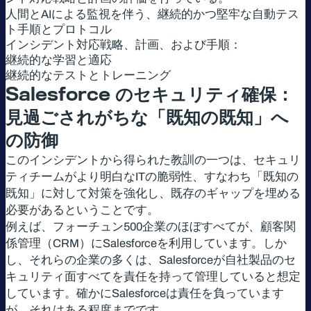
人間とAIによる監視を伴う、継続的かつ堅牢な自動テス
ト手順とプロトコル
インシデント対応戦略、計画、および手順：
継続的な学習と適応
継続的なテストとトレーニング
Salesforce
のセキュリティ確保：
見過ごされがちな「既知の既知」へ
の防御
このインシデントから得られた教訓の一つは、セキュリ
ティチームがより明白なITの脆弱性、すなわち「既知の
既知」に対して対策を強化し、既存のギャップを埋める
必要があるということです。
例えば、フォーチュン500企業のほぼすべてが、顧客関
係管理（CRM）にSalesforceを利用しています。しか
し、それらの企業の多くは、Salesforceが自社製品のセ
キュリティ面すべてを責任を持って管理していると想定
しています。確かにSalesforceは責任を負っています
が、それはある程度までです。