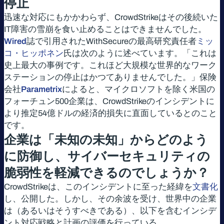
停止
迅速な対応にもかかわらず、CrowdStrikeはその後続いた
IT障害の雪崩を食い止めることはできませんでした。
Wired
誌で引用されたWithSecureの最高研究責任者
ミッ
コ・ヒッポネン
氏は次のように述べています。「これは
史上最大の事例です。これほど大規模な世界的なワーク
ステーションの停止はかつてありませんでした。」保険
会社
Parametrix
によると、マイクロソフトを除く米国の
フォーチュン500企業は、CrowdStrikeのインシデントに
より推定54億ドルの経済的損失に直面しているとのこと
です。
企業は「未知の未知」からどのよう
に防御し、サイバーセキュリティの
脆弱性を軽減できるのでしょうか？
CrowdStrikeは、このインシデントに至った経緯を
文書化
し、公開した。しかし、その余波を受け、世界中の企業
は（あるいはそうすべきである）、以下を含むインシデ
ント対応戦略と計画の評価を行っている。