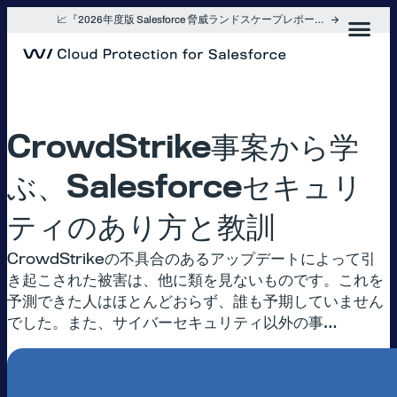
内
📈『2026年度版 Salesforce 脅威ランドスケープレポート』を入手
容
を
ス
キ
ッ
プ
CrowdStrike事案から学
ぶ、Salesforceセキュリ
ティのあり方と教訓
CrowdStrikeの不具合のあるアップデートによって引
き起こされた被害は、他に類を見ないものです。これを
予測できた人はほとんどおらず、誰も予期していません
でした。また、サイバーセキュリティ以外の事…