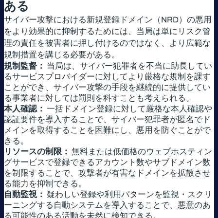
ある
サイバー攻撃における新規登録ドメイン（NRD）の悪用
をより効果的に抑制するためには、当局は単にリスク管
理の責任を被害者に押し付けるのではなく、より広範な
規制措置を講じる必要がある。
規制監督：
当局は、サイバー犯罪者を不当に助長してい
るサービスプロバイダーに対してより厳格な規制を課す
ことができ、サイバー攻撃の手段を継続的に提供してい
る事業者に対しては罰則を科すことも考えられる。
本人確認：
一括ドメイン登録に対して厳格な本人確認や
認証要件を導入することで、サイバー犯罪者が匿名でド
メインを取得することを困難にし、悪用を防ぐことがで
きる。
リソースの制限：
無料または低価格のウェブホスティン
グサービスで登録できるアカウント数やサブドメイン数
を制限することで、攻撃者が有害なドメインを拡散させ
る能力を抑制できる。
自動監視：
疑わしい登録や利用パターンを監視・スクリ
ーニングする自動システムを導入することで、悪意のあ
る可能性のある活動を未然に検知できる。