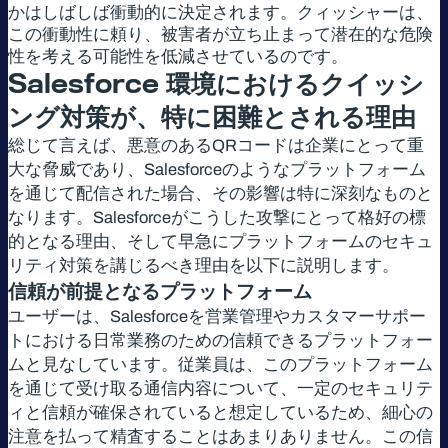
かはしばしば衝動的に決定されます。クィッシャーは、
この衝動性に頼り、被害者が立ち止まって潜在的な危険
性を考える可能性を低減させているのです。
Salesforce
環境におけるクイッシ
ング対策が、特に困難とされる理由
総じて言えば、悪意のあるQRコードは企業にとって重
大な脅威であり、Salesforceのようなプラットフォーム
を通じて配信された場合、その影響は特に深刻なものと
なります。Salesforceがこうした攻撃にとって格好の標
的となる理由、そして早急にプラットフォームのセキュ
リティ対策を講じるべき理由を以下に説明します。
信頼が前提となるプラットフォーム
ユーザーは、Salesforceを営業管理やカスタマーサポー
トにおける日常業務のための信頼できるプラットフォー
ムと見なしています。従業員は、このプラットフォーム
を通じて受け取る通信内容について、一定のセキュリテ
ィと信頼が確保されていると想定しているため、細心の
注意を払って精査することはあまりありません。この信