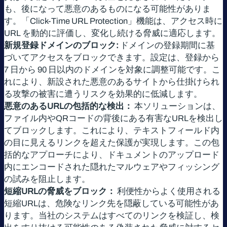
も、後になって悪意のあるものになる可能性がありま
す。「Click-Time URL Protection」機能は、アクセス時に
URL を動的に評価し、変化し続ける脅威に適応します。
新規登録ドメインのブロック:
ドメインの登録期間に基
づいてアクセスをブロックできます。設定は、登録から
7 日から 90 日以内のドメインを対象に調整可能です。こ
れにより、新設された悪意のあるサイトから仕掛けられ
る攻撃の被害に遭うリスクを効果的に低減します。
悪意のあるURLの包括的な検出：
本ソリューションは、
ファイル内やQRコードの背後にある有害なURLを検出し
てブロックします。これにより、テキストフィールド内
の目に見えるリンクを超えた保護が実現します。この包
括的なアプローチにより、ドキュメントのアップロード
内にエンコードされた隠れたマルウェアやフィッシング
の試みを阻止します。
短縮URLの脅威をブロック：
利便性からよく使用される
短縮URLは、危険なリンク先を隠蔽している可能性があ
ります。当社のシステムはすべてのリンクを検証し、検