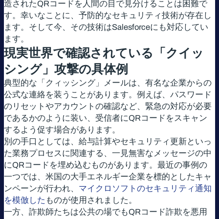
造されたQRコードを人間の目で見分けることは困難で
す。幸いなことに、予防的なセキュリティ技術が存在し
ます。そして今、その技術はSalesforceにも対応してい
ます。
現実世界で確認されている「クイッ
シング」攻撃の具体例
典型的な「クィッシング」メールは、有名な企業からの
公式な連絡を装うことがあります。例えば、パスワード
のリセットやアカウントの確認など、緊急の対応が必要
であるかのように装い、受信者にQRコードをスキャン
するよう促す場合があります。
別の手口としては、給与計算やセキュリティ更新といっ
た業務プロセスに関連する、一見無害なメッセージの中
にQRコードを埋め込むものがあります。最近の事例の
一つでは、米国の大手エネルギー企業を標的としたキャ
ンペーンが行われ、
マイクロソフトのセキュリティ通知
を模倣した
ものが使用されました。
一方、詐欺師たちは公共の場でもQRコード詐欺を悪用