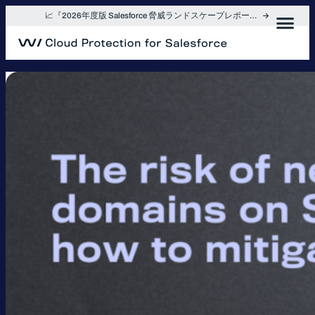
内
📈『2026年度版 Salesforce 脅威ランドスケープレポート』を入手
容
を
ス
キ
ッ
プ