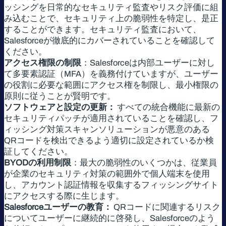
ッシングを日常的なセキュリティ監査やリスク評価に組
み込むことで、セキュリティ上の脆弱性を特定し、是正
することができます。セキュリティ監査において、
Salesforceが徹底的にカバーされていることを確認して
ください。
アクセス権限の制限
：Salesforceは内部ユーザーに対し
て多要素認証（MFA）を義務付けていますが、ユーザー
の役割に必要な範囲にアクセス権を制限し、最小権限の
原則に従うことが賢明です。
ソフトウェアと設定の更新：
すべての統合機能に最新の
セキュリティパッチが適用されていることを確認し、フ
ィッシング対策スキャンソリューションが悪意のある
QRコードを検出できるよう適切に設定されているか検
証してください。
BYODの利用制限
：最大の脆弱性のいくつかは、従業員
が企業のセキュリティ対策の範囲外で個人端末を使用
し、アカウント認証情報を収集するフィッシングサイト
にアクセスする際に生じます。
Salesforceユーザーの教育：
QRコードに関連するリスク
についてユーザーに継続的に啓発し、Salesforceのよう