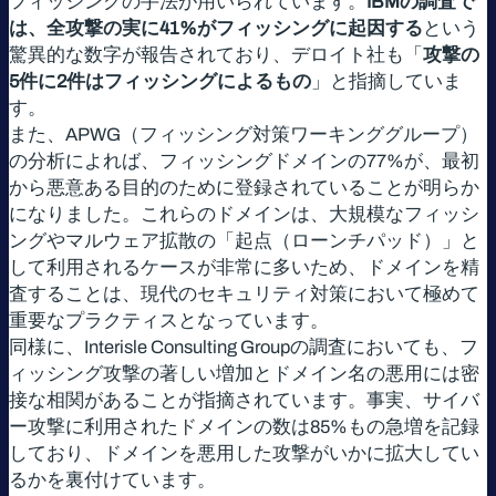
フィッシングの手法が用いられています。
IBMの調査で
は、全攻撃の実に41%がフィッシングに起因する
という
驚異的な数字が報告されており、デロイト社も「
攻撃の
5件に2件はフィッシングによるもの
」と指摘していま
す。
また、APWG（フィッシング対策ワーキンググループ）
の分析によれば、フィッシングドメインの77%が、最初
から悪意ある目的のために登録されていることが明らか
になりました。これらのドメインは、大規模なフィッシ
ングやマルウェア拡散の「起点（ローンチパッド）」と
して利用されるケースが非常に多いため、ドメインを精
査することは、現代のセキュリティ対策において極めて
重要なプラクティスとなっています。
同様に、Interisle Consulting Groupの調査においても、フ
ィッシング攻撃の著しい増加とドメイン名の悪用には密
接な相関があることが指摘されています。事実、サイバ
ー攻撃に利用されたドメインの数は85%もの急増を記録
しており、ドメインを悪用した攻撃がいかに拡大してい
るかを裏付けています。