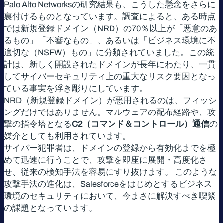
Palo Alto Networksの研究結果も、こうした懸念をさらに
裏付けるものとなっています。調査によると、ある時点
では新規登録ドメイン（NRD）の70％以上が「悪意のあ
るもの」「不審なもの」、あるいは「ビジネス環境に不
適切な（NSFW）もの」に分類されていました。この統
計は、新しく開設されたドメインが長年にわたり、一貫
してサイバーセキュリティ上の重大なリスク要因となっ
ている事実を浮き彫りにしています。
NRD（新規登録ドメイン）が悪用されるのは、フィッシ
ングだけではありません。マルウェアの配布経路や、攻
撃の指令塔となる
C2（コマンド＆コントロール）通信
の
媒介としても利用されています。
サイバー犯罪者は、ドメインの登録から有効化までを極
めて迅速に行うことで、攻撃を即座に展開・高度化さ
せ、従来の検知手法を容易にすり抜けます。 このような
攻撃手法の進化は、Salesforceをはじめとするビジネス
環境のセキュリティにおいて、今まさに解決すべき喫緊
の課題となっています。