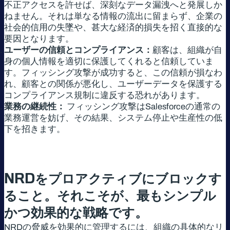
不正アクセスを許せば、深刻なデータ漏洩へと発展しか
ねません。それは単なる情報の流出に留まらず、企業の
社会的信用の失墜や、甚大な経済的損失を招く直接的な
要因となります。
ユーザーの信頼とコンプライアンス：
顧客は、組織が自
身の個人情報を適切に保護してくれると信頼していま
す。フィッシング攻撃が成功すると、この信頼が損なわ
れ、顧客との関係が悪化し、ユーザーデータを保護する
コンプライアンス規制に違反する恐れがあります。
業務の継続性：
フィッシング攻撃はSalesforceの通常の
業務運営を妨げ、その結果、システム停止や生産性の低
下を招きます。
NRD
をプロアクティブにブロックす
ること。それこそが、最もシンプル
かつ効果的な戦略です。
NRDの脅威を効果的に管理するには、組織の具体的なリ