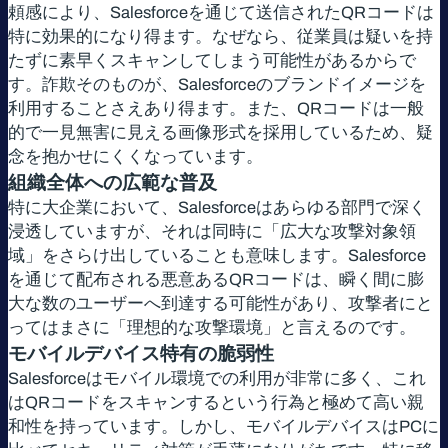
頼感により、Salesforceを通じて送信されたQRコードは
特に効果的になり得ます。なぜなら、従業員は疑いを持
たずに素早くスキャンしてしまう可能性があるからで
す。詐欺そのものが、Salesforceのブランドイメージを
利用することさえあり得ます。また、QRコードは一般
的で一見無害に見える画像形式を採用しているため、疑
念を抱かせにくくなっています。
組織全体への広範な普及
特に大企業において、Salesforceはあらゆる部門で深く
浸透していますが、それは同時に「広大な攻撃対象領
域」をさらけ出していることも意味します。Salesforce
を通じて配布される悪意あるQRコードは、瞬く間に膨
大な数のユーザーへ到達する可能性があり、攻撃者にと
ってはまさに「理想的な攻撃環境」と言えるのです。
モバイルデバイス特有の脆弱性
Salesforceはモバイル環境での利用が非常に多く、これ
はQRコードをスキャンするという行為と極めて高い親
和性を持っています。しかし、モバイルデバイスはPCに