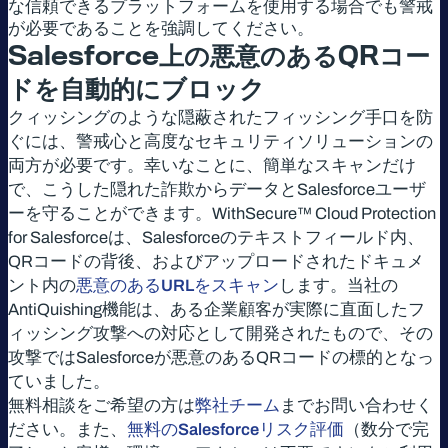
な信頼できるプラットフォームを使用する場合でも警戒
が必要であることを強調してください。
Salesforce
上の悪意のある
QR
コー
ドを自動的にブロック
クィッシングのような隠蔽されたフィッシング手口を防
ぐには、警戒心と高度なセキュリティソリューションの
両方が必要です。幸いなことに、簡単なスキャンだけ
で、こうした隠れた詐欺からデータとSalesforceユーザ
ーを守ることができます。WithSecure™ Cloud Protection
for Salesforceは、Salesforceのテキストフィールド内、
QRコードの背後、およびアップロードされたドキュメ
ント内の
悪意のあるURLをスキャン
します。当社の
AntiQuishing機能は、ある企業顧客が実際に直面したフ
ィッシング攻撃への対応として開発されたもので、その
攻撃ではSalesforceが悪意のあるQRコードの標的となっ
ていました。
無料相談をご希望の方は
弊社チーム
までお問い合わせく
ださい。また、
無料のSalesforceリスク評価
（数分で完