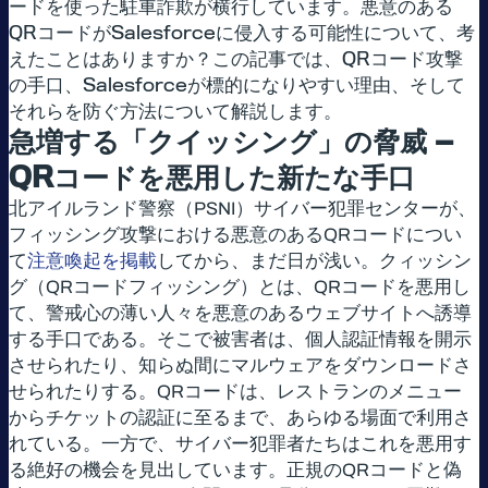
ードを使った駐車詐欺が横行しています。悪意のある
QRコードがSalesforceに侵入する可能性について、考
えたことはありますか？この記事では、QRコード攻撃
の手口、Salesforceが標的になりやすい理由、そして
それらを防ぐ方法について解説します。
急増する「クイッシング」の脅威 —
QRコードを悪用した新たな手口
北アイルランド警察（PSNI）サイバー犯罪センターが、
フィッシング攻撃における悪意のあるQRコードについ
て
注意喚起を掲載
してから、まだ日が浅い。クィッシン
グ（QRコードフィッシング）とは、QRコードを悪用し
て、警戒心の薄い人々を悪意のあるウェブサイトへ誘導
する手口である。そこで被害者は、個人認証情報を開示
させられたり、知らぬ間にマルウェアをダウンロードさ
せられたりする。QRコードは、レストランのメニュー
からチケットの認証に至るまで、あらゆる場面で利用さ
れている。一方で、サイバー犯罪者たちはこれを悪用す
る絶好の機会を見出しています。正規のQRコードと偽