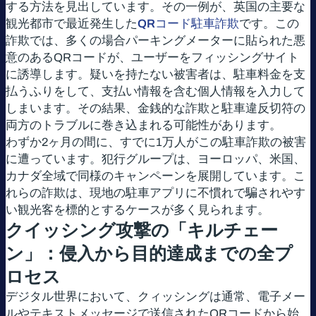
する方法を見出しています。その一例が、英国の主要な
観光都市で最近発生した
QRコード駐車詐欺
です。この
詐欺では、多くの場合パーキングメーターに貼られた悪
意のあるQRコードが、ユーザーをフィッシングサイト
に誘導します。疑いを持たない被害者は、駐車料金を支
払うふりをして、支払い情報を含む個人情報を入力して
しまいます。その結果、金銭的な詐欺と駐車違反切符の
両方のトラブルに巻き込まれる可能性があります。
わずか2ヶ月の間に、すでに1万人がこの駐車詐欺の被害
に遭っています。犯行グループは、ヨーロッパ、米国、
カナダ全域で同様のキャンペーンを展開しています。こ
れらの詐欺は、現地の駐車アプリに不慣れで騙されやす
い観光客を標的とするケースが多く見られます。
クイッシング攻撃の「キルチェー
ン」：侵入から目的達成までの全プ
ロセス
デジタル世界において、クィッシングは通常、電子メー
ルやテキストメッセージで送信されたQRコードから始