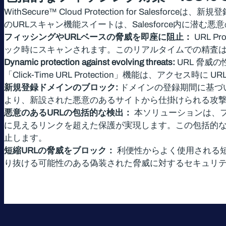
WithSecure™ Cloud Protection for S
のURLスキャン機能スイートは、Salesforce内に潜む
フィッシングやURLベースの脅威を即座に阻止：
URL 
ック時にスキャンされます。このリアルタイムでの精査
Dynamic protection against evolving threats:
URL 脅威
「Click-Time URL Protection」機能は、アクセ
新規登録ドメインのブロック:
ドメインの登録期間に基づい
より、新設された悪意のあるサイトから仕掛けられる攻
悪意のあるURLの包括的な検出：
本ソリューションは、フ
に見えるリンクを超えた保護が実現します。この包括的
止します。
短縮URLの脅威をブロック：
利便性からよく使用される短
り抜ける可能性のある偽装された脅威に対するセキュリ