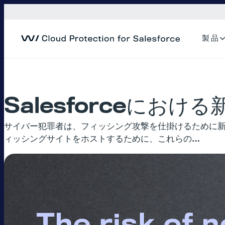
内
容
を
製 品
ス
キ
ッ
プ
Salesforceにお
サイバー犯罪者は、フィッシング攻撃を仕掛けるために新
ィッシングサイトをホストするために、これらの…