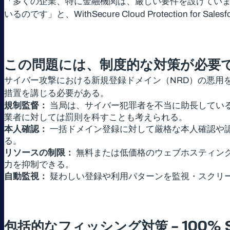
「多くの企業、特に金融機関は、厳しい要件を設けていま
いるのです」と、WithSecure Cloud Protection f
この問題には、制度的な対策が必要
サイバー攻撃における新規登録ドメイン（NRD）の悪用
措置を講じる必要がある。
規制監督：
当局は、サイバー犯罪者を不当に助長してい
業者に対しては罰則を科すことも考えられる。
本人確認：
一括ドメイン登録に対して厳格な本人確認や
る。
リソースの制限：
無料または低価格のウェブホスティン
力を抑制できる。
自動監視：
疑わしい登録や利用パターンを監視・スクリ
包括的なフィッシング対策
– 100% 