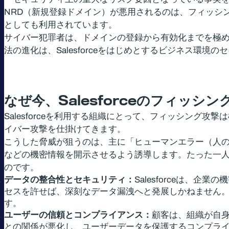
NRD（新規登録ドメイン）が悪用されるのは、フィッシ
としても利用されています。
サイバー犯罪者は、ドメインの登録から有効化までを極め
法の進化は、Salesforceをはじめとするビジネス環
なぜ今、
Salesforce
のフィッシン
Salesforceを利用する組織にとって、フィッシン
イバー攻撃を仕掛けてきます。
こうした脅威が狙うのは、主に「ヒューマンエラー（人の
などの機密情報を開示させるよう誘導します。たった一
のです。
データの整合性とセキュリティ：
Salesforceは
セスを許せば、深刻なデータ漏洩へと発展しかねません
す。
ユーザーの信頼とコンプライアンス：
顧客は、組織が自
との関係が悪化し、ユーザーデータを保護するコンプラ