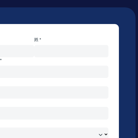
姓 *
*