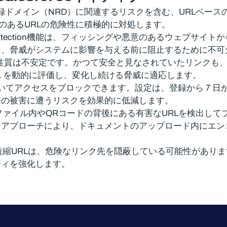
alesforceは、新規登録ドメイン（NRD）に関連するリスクを含
悪意のあるURLの危険性に積極的に対処します。
Protection機能は、フィッシングや悪意のあるウェブサ
は、脅威がシステムに影響を与える前に阻止するために不可
の性質は不安定です。かつて安全と見なされていたリンクも
ス時に URL を動的に評価し、変化し続ける脅威に適応します。
てアクセスをブロックできます。設定は、登録から 7 日か
撃の被害に遭うリスクを効果的に低減します。
ァイル内やQRコードの背後にある有害なURLを検出して
なアプローチにより、ドキュメントのアップロード内にエン
縮URLは、危険なリンク先を隠蔽している可能性があり
ティを強化します。