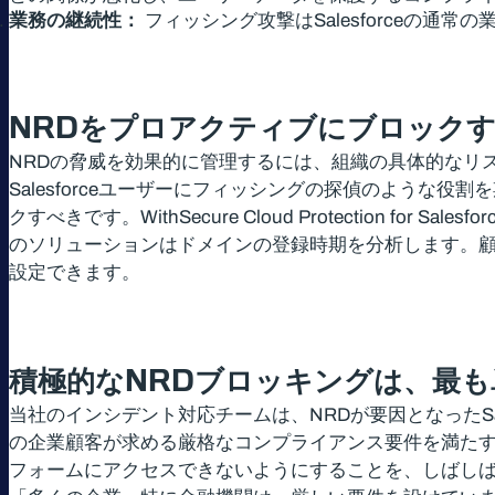
業務の継続性：
フィッシング攻撃はSalesforceの
NRD
をプロアクティブにブロックす
NRDの脅威を効果的に管理するには、組織の具体的なリ
Salesforceユーザーにフィッシングの探偵のような役
クすべきです。WithSecure Cloud Protectio
のソリューションはドメインの登録時期を分析します。顧客
設定できます。
積極的な
NRD
ブロッキングは、最も
当社のインシデント対応チームは、NRDが要因となったSa
の企業顧客が求める厳格なコンプライアンス要件を満たす製
フォームにアクセスできないようにすることを、しばし