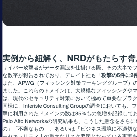
実例から紐解く、
NRD
がもたらす脅
サイバー攻撃者がデータ漏洩を仕掛ける際、その大半で
な数字が報告されており、デロイト社も「
攻撃の5件に2
また、APWG（フィッシング対策ワーキンググループ）
ました。これらのドメインは、大規模なフィッシングや
は、現代のセキュリティ対策において極めて重要なプラ
同様に、Interisle Consulting Group
撃に利用されたドメインの数は85%もの急増を記録して
Palo Alto Networksの研究結果も、こうした
の」「不審なもの」、あるいは「ビジネス環境に不適切な
ーセキュリティ上の重大なリスク要因となっている事実