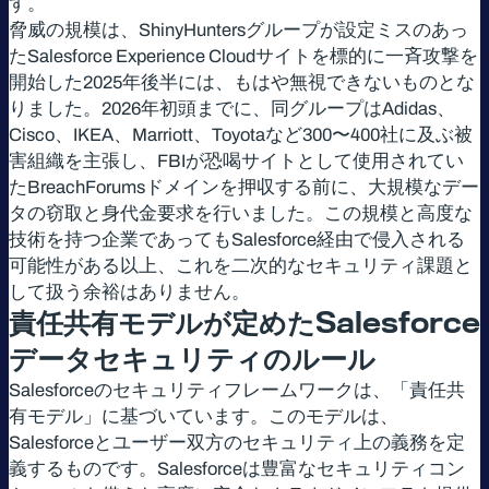
す。
脅威の規模は、ShinyHuntersグループが設定ミスのあっ
たSalesforce Experience Cloudサイトを標的に一斉攻撃を
開始した2025年後半には、もはや無視できないものとな
りました。2026年初頭までに、同グループはAdidas、
Cisco、IKEA、Marriott、Toyotaなど300〜400社に及ぶ被
害組織を主張し、FBIが恐喝サイトとして使用されてい
たBreachForumsドメインを押収する前に、大規模なデー
タの窃取と身代金要求を行いました。この規模と高度な
技術を持つ企業であってもSalesforce経由で侵入される
可能性がある以上、これを二次的なセキュリティ課題と
して扱う余裕はありません。
責任共有モデルが定めた
Salesforce
データセキュリティのルール
Salesforceのセキュリティフレームワークは、「責任共
有モデル」に基づいています。このモデルは、
Salesforceとユーザー双方のセキュリティ上の義務を定
義するものです。Salesforceは豊富なセキュリティコン