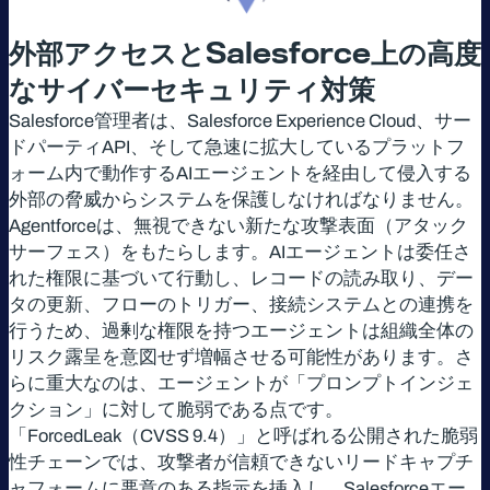
外部アクセスと
Salesforce
上の高度
なサイバーセキュリティ対策
Salesforce管理者は、Salesforce Experience Cloud、サー
ドパーティAPI、そして急速に拡大しているプラットフ
ォーム内で動作するAIエージェントを経由して侵入する
外部の脅威からシステムを保護しなければなりません。
Agentforceは、無視できない新たな攻撃表面（アタック
サーフェス）をもたらします。AIエージェントは委任さ
れた権限に基づいて行動し、レコードの読み取り、デー
タの更新、フローのトリガー、接続システムとの連携を
行うため、過剰な権限を持つエージェントは組織全体の
リスク露呈を意図せず増幅させる可能性があります。さ
らに重大なのは、エージェントが「プロンプトインジェ
クション」に対して脆弱である点です。
「ForcedLeak（CVSS 9.4）」と呼ばれる公開された脆弱
性チェーンでは、攻撃者が信頼できないリードキャプチ
ャフォームに悪意のある指示を挿入し、Salesforceエー