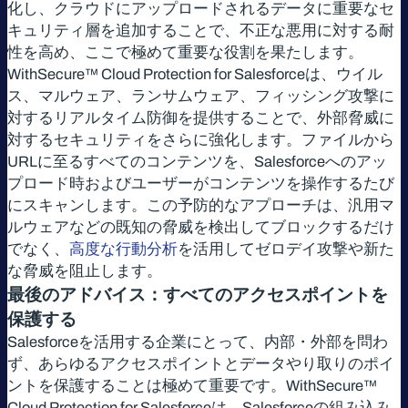
化し、クラウドにアップロードされるデータに重要なセ
キュリティ層を追加することで、不正な悪用に対する耐
性を高め、ここで極めて重要な役割を果たします。
WithSecure™ Cloud Protection for Salesforceは、ウイル
ス、マルウェア、ランサムウェア、フィッシング攻撃に
対するリアルタイム防御を提供することで、外部脅威に
対するセキュリティをさらに強化します。ファイルから
URLに至るすべてのコンテンツを、Salesforceへのアッ
プロード時およびユーザーがコンテンツを操作するたび
にスキャンします。この予防的なアプローチは、汎用マ
ルウェアなどの既知の脅威を検出してブロックするだけ
でなく、
高度な行動分析
を活用してゼロデイ攻撃や新た
な脅威を阻止します。
最後のアドバイス：すべてのアクセスポイントを
保護する
Salesforceを活用する企業にとって、内部・外部を問わ
ず、あらゆるアクセスポイントとデータやり取りのポイ
ントを保護することは極めて重要です。WithSecure™
Cloud Protection for Salesforceは、Salesforceの組み込み