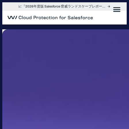
内
📈『2026年度版 Salesforce 脅威ランドスケープレポート』を入手
容
を
ス
キ
ッ
プ