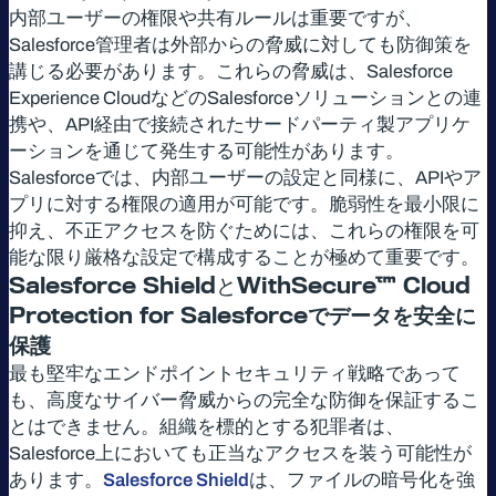
内部ユーザーの権限や共有ルールは重要ですが、
Salesforce管理者は外部からの脅威に対しても防御策を
講じる必要があります。これらの脅威は、Salesforce
Experience CloudなどのSalesforceソリューションとの連
携や、API経由で接続されたサードパーティ製アプリケ
ーションを通じて発生する可能性があります。
Salesforceでは、内部ユーザーの設定と同様に、APIやア
プリに対する権限の適用が可能です。脆弱性を最小限に
抑え、不正アクセスを防ぐためには、これらの権限を可
能な限り厳格な設定で構成することが極めて重要です。
Salesforce ShieldとWithSecure™ Cloud
Protection for Salesforce
でデータを安全に
保護
最も堅牢なエンドポイントセキュリティ戦略であって
も、高度なサイバー脅威からの完全な防御を保証するこ
とはできません。組織を標的とする犯罪者は、
Salesforce上においても正当なアクセスを装う可能性が
あります。
Salesforce Shield
は、ファイルの暗号化を強