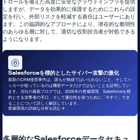
トロールを備えた高度に安全なクラウドインフラを提供
しますが、データを効果的に保護するためにこれらの設
定を行い、外部リスクを軽減する責任はユーザーにあり
ます。この協調的なアプローチにより、潜在的な脆弱性
のあらゆる層に対して、適切な役割担当者が対処できる
ようになります。
Salesforce
を標的としたサイバー攻撃の激化
最新のCRM侵害事件は、誰もが無縁ではいられないこと、そしてハ
ッカーが狙っているのは機密データだけではないことを証明してい
ます。当社の最新ブログでは、2025年の脅威環境、Salesforceを標
的とする攻撃者の手口、そして優位性を保つために「今すぐ」でき
ることについて詳しく解説しています。
脅威環境の詳細な分析を読む
多層的な
Salesforce
データセキュ