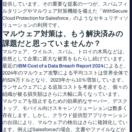
提供しています。その重要な提案の一つが、スパムフィ
ルタリングやマルウェア対策機能を備えた「WithSecure
Cloud Protection for Salesforce」のようなセキュリティソ
リューションの利用です。
マルウェア対策は、もう解決済みの
課題だと思っていませんか？
マルウェア、ウイルス、スパム、トロイの木馬などは、
依然として企業に甚大な被害をもたらし続けています。
最近の
IBM Cost of a Data Breach Report 2024
によると、
2024年のマルウェア攻撃による平均コストは世界全体で
約524万ドルとなり、2023年から10％増加しています。
ランサムウェアによる追加コストを考慮すると、個々の
組織が被る損失額はさらに大幅に高くなっています。
マルウェアを阻止するための効果的なサーバー、デスク
トップ、モバイル向けスキャンソリューションは数多く
存在します。しかし、クラウド提供型アプリケーション
の台頭により、マルウェアの検出はさらに複雑化してい
ます。例えばSalesforceの場合、文書やファイルなどが