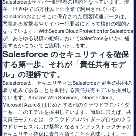
Salesforceはサイバー犯罪者の標的となっています。現
在、世界中で15万社以上の企業で利用されている
Salesforceおよびそこに保存された顧客関連データは、
悪意ある攻撃者やサイバー犯罪者にとって格好の標的と
なっています。WithSecure Cloud Protection for Salesforce
が、あらゆる規模の組織においてSalesforceをいかに補
完するかについてご説明いたします。
Salesforce
のセキュリティを確保
する第一歩、それが「責任共有モデ
ル」の理解です。
Salesforceは、セキュリティはSalesforceと顧客の共同の
取り組みであることを重視する
責任共有モデル
を採用し
ています。Amazon Web Services、Google Cloud、
Microsoft Azureをはじめとする他のクラウドプロバイダ
ーも、このモデルを採用しています。簡単に言えば、共
同責任モデルとは、クラウドプロバイダーが自社のクラ
ウドサービスおよび基盤となるインフラストラクチャの
セキュリティ確保に責任を負うことを意味します。一