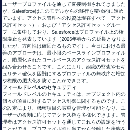
ユーザープロファイルを通じて直接制御されてきました
が、Salesforceはこのモデルからの移行を積極的に進め
ています。アクセス管理への投資は現在すべて「アクセ
ス許可セット）」および「アクセス許可セットグルー
プ」に集中しており、Salesforceはプロファイル上の権
限廃止を発表しています（2026年春からの延期となりま
したが、方向性は確固たるものです）。今日における最
善のアプローチは、最小限のベースラインプロファイル
と、階層化されたロールベースのアクセス許可セットを
組み合わせることです。これにより、組織の監査やセキ
ュリティ確保を困難にするプロファイルの無秩序な増加
や権限の肥大化を防ぐことができます。
フィールドレベルのセキュリティ
フィールドレベルのセキュリティは、オブジェクト内の
個々の項目に対するアクセス制御に関するものです。こ
の設定により、機密項目の厳重な管理が可能となり、ユ
ーザーの役割に応じてアクセス権を多様化できます。管
理者はアクセス許可セットを通じてこれらの設定を行う
ことができ、プロファイル割り当てから分離した状態を