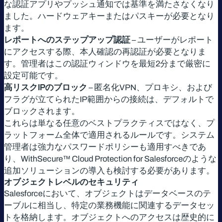
な認証アプリやプッシュ通知では基準を満たさなくなり
ました。ハードウェアキーまたはパスキーが必要となり
ます。
レポートへのステップアップ認証
– ユーザーがレポート
にアクセスする際、本人確認の再認証が必要となりま
す。管理者はこの認証ウィンドウを最短2分まで厳密に
設定可能です。
高リスクIPのブロック
– 匿名化VPN、プロキシ、および
フラグが立てられたIP範囲からの接続は、デフォルトで
ブロックされます。
これらは単なる任意のベストプラクティスではなく、プ
ラットフォーム全体で適用されるルールです。システム
管理者は強力なパスワードポリシーも適用すべきであ
り、WithSecure™ Cloud Protection for Salesforceのような
追加ソリューションの導入も検討する必要があります。
オブジェクトレベルのセキュリティ
Salesforceにおいて、オブジェクトはデータベースのテ
ーブルに相当し、特定の業務機能に関連するデータセッ
トを格納します。オブジェクトへのアクセスは歴史的に