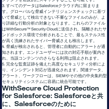
3. すべてのデータはSalesforceクラウド内に留まりま
す。グローバルな脅威インテリジェンスチェックに基づ
いて脅威として検出できない不審なファイルのみが、よ
り詳細な行動分析の対象となります。これらのファイル
はWithSecure™ Security Cloudに送信され、隔離されたサ
ンドボックス環境で分析されることで、最もステルス性
が高く洗練されたサイバー脅威さえも検出します。
4. 脅威が検出されると、管理者に自動的にアラートが通
知されます。エンドユーザーには次の対応手順が案内さ
れ、当該コンテンツのさらなる利用は阻止されます。
5. 完全な監査証跡を備えた高度なセキュリティ分析によ
り、インシデント対応が迅速化されます。関連データ、
アラート、ワークフローは、SIEMやその他の中央集約型
セキュリティシステムに容易に統合可能です。
WithSecure Cloud Protection
for Salesforce: Salesforce
と共
に、
Salesforce
のために