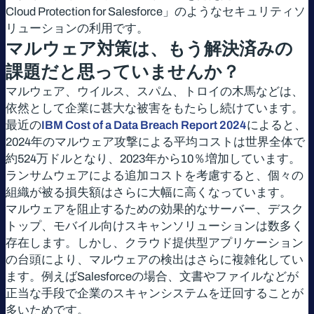
Cloud Protection for Salesforce」のようなセキュリティソ
リューションの利用です。
マルウェア対策は、もう解決済みの
課題だと思っていませんか？
マルウェア、ウイルス、スパム、トロイの木馬などは、
依然として企業に甚大な被害をもたらし続けています。
最近の
IBM Cost of a Data Breach Report 2024
によると、
2024年のマルウェア攻撃による平均コストは世界全体で
約524万ドルとなり、2023年から10％増加しています。
ランサムウェアによる追加コストを考慮すると、個々の
組織が被る損失額はさらに大幅に高くなっています。
マルウェアを阻止するための効果的なサーバー、デスク
トップ、モバイル向けスキャンソリューションは数多く
存在します。しかし、クラウド提供型アプリケーション
の台頭により、マルウェアの検出はさらに複雑化してい
ます。例えばSalesforceの場合、文書やファイルなどが
正当な手段で企業のスキャンシステムを迂回することが
多いためです。