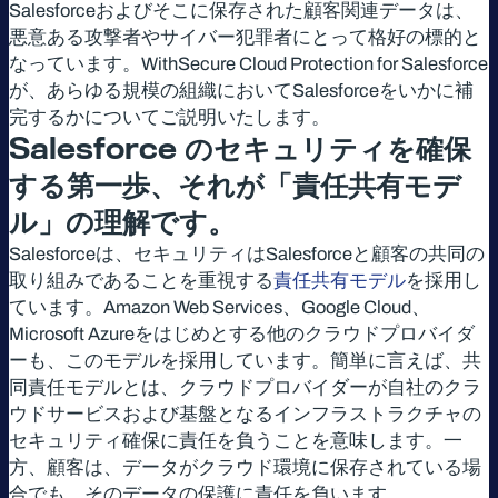
Salesforceおよびそこに保存された顧客関連データは、
悪意ある攻撃者やサイバー犯罪者にとって格好の標的と
なっています。WithSecure Cloud Protection for Salesforce
が、あらゆる規模の組織においてSalesforceをいかに補
完するかについてご説明いたします。
Salesforce
のセキュリティを確保
する第一歩、それが「責任共有モデ
ル」の理解です。
Salesforceは、セキュリティはSalesforceと顧客の共同の
取り組みであることを重視する
責任共有モデル
を採用し
ています。Amazon Web Services、Google Cloud、
Microsoft Azureをはじめとする他のクラウドプロバイダ
ーも、このモデルを採用しています。簡単に言えば、共
同責任モデルとは、クラウドプロバイダーが自社のクラ
ウドサービスおよび基盤となるインフラストラクチャの
セキュリティ確保に責任を負うことを意味します。一
方、顧客は、データがクラウド環境に保存されている場
合でも、そのデータの保護に責任を負います。