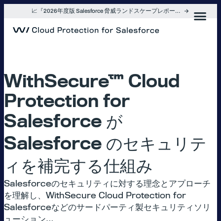
内
📈『2026年度版 Salesforce 脅威ランドスケープレポート』を入手
容
を
ス
キ
ッ
プ
WithSecure™ Cloud
Protection for
Salesforce が
Salesforce のセキュリテ
ィを補完する仕組み
Salesforceのセキュリティに対する理念とアプローチ
を理解し、WithSecure Cloud Protection for
Salesforceなどのサードパーティ製セキュリティソリ
ューション…