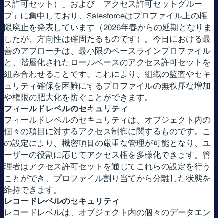
ス許可セット）」および「アクセス許可セットグルー
プ」に集中しており、Salesforceはプロファイル上の権
限廃止を発表しています（2026年春からの延期となりま
したが、方向性は確固たるものです）。今日における最
善のアプローチは、最小限のベースラインプロファイル
と、階層化されたロールベースのアクセス許可セットを
組み合わせることです。これにより、組織の監査やセキ
ュリティ確保を困難にするプロファイルの無秩序な増加
や権限の肥大化を防ぐことができます。
フィールドレベルのセキュリティ
フィールドレベルのセキュリティは、オブジェクト内の
個々の項目に対するアクセス制御に関するものです。こ
の設定により、機密項目の厳重な管理が可能となり、ユ
ーザーの役割に応じてアクセス権を多様化できます。管
理者はアクセス許可セットを通じてこれらの設定を行う
ことができ、プロファイル割り当てから分離した状態を
維持できます。
レコードレベルのセキュリティ
レコードレベルは、オブジェクト内の個々のデータエン