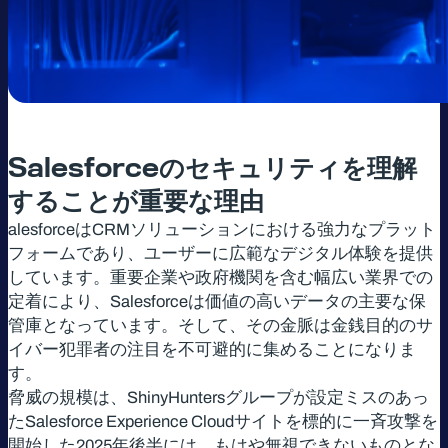
Salesforce
のセキュリティを理解
することが重要な理由
alesforceはCRMソリューションにおける強力なプラット
フォームであり、ユーザーに広範なデジタル体験を提供
しています。重要企業や政府機関を含む幅広い業界での
定着により、Salesforceは価値の高いデータの主要な保
管庫となっています。そして、その金脈は金銭目的のサ
イバー犯罪者の注目を不可避的に集めることになりま
す。
脅威の規模は、ShinyHuntersグループが設定ミスのあっ
たSalesforce Experience Cloudサイトを標的に一斉攻撃を
開始した2025年後半には、もはや無視できないものとな