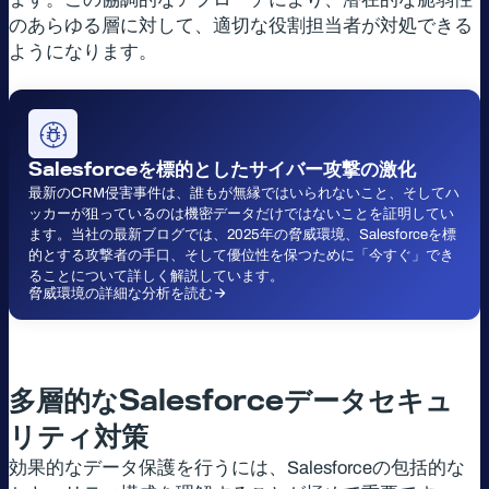
のあらゆる層に対して、適切な役割担当者が対処できる
ようになります。
Salesforce
を標的としたサイバー攻撃の激化
最新のCRM侵害事件は、誰もが無縁ではいられないこと、そしてハ
ッカーが狙っているのは機密データだけではないことを証明してい
ます。当社の最新ブログでは、2025年の脅威環境、Salesforceを標
的とする攻撃者の手口、そして優位性を保つために「今すぐ」でき
ることについて詳しく解説しています。
脅威環境の詳細な分析を読む
多層的な
Salesforce
データセキュ
リティ対策
効果的なデータ保護を行うには、Salesforceの包括的な