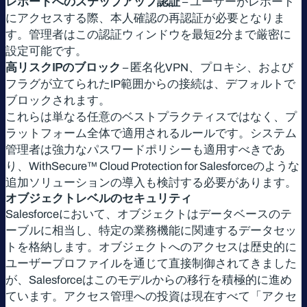
レポートへのステップアップ認証
– ユーザーがレポート
にアクセスする際、本人確認の再認証が必要となりま
す。管理者はこの認証ウィンドウを最短2分まで厳密に
設定可能です。
高リスクIPのブロック
– 匿名化VPN、プロキシ、および
フラグが立てられたIP範囲からの接続は、デフォルトで
ブロックされます。
これらは単なる任意のベストプラクティスではなく、プ
ラットフォーム全体で適用されるルールです。システム
管理者は強力なパスワードポリシーも適用すべきであ
り、WithSecure™ Cloud Protection for Salesforceのような
追加ソリューションの導入も検討する必要があります。
オブジェクトレベルのセキュリティ
Salesforceにおいて、オブジェクトはデータベースのテ
ーブルに相当し、特定の業務機能に関連するデータセッ
トを格納します。オブジェクトへのアクセスは歴史的に
ユーザープロファイルを通じて直接制御されてきました
が、Salesforceはこのモデルからの移行を積極的に進め
ています。アクセス管理への投資は現在すべて「アクセ