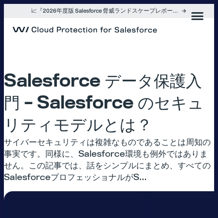
内
📈『2026年度版 Salesforce 脅威ランドスケープレポート』を入手
容
を
ス
キ
ッ
プ
Salesforce データ保護入
門 – Salesforce のセキュ
リティモデルとは？
サイバーセキュリティは複雑なものであることは周知の
事実です。同様に、Salesforce環境も例外ではありま
せん。この記事では、話をシンプルにまとめ、すべての
SalesforceプロフェッショナルがS…