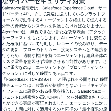
なサイバーセキュリティ対策
Salesforce管理者は、Salesforce Experience Cloud、サー
ドパーティAPI、そして急速に拡大しているプラットフ
ォーム内で動作するAIエージェントを経由して侵入する
外部の脅威からシステムを保護しなければなりません。
Agentforceは、無視できない新たな攻撃表面（アタック
サーフェス）をもたらします。AIエージェントは委任さ
れた権限に基づいて行動し、レコードの読み取り、デー
タの更新、フローのトリガー、接続システムとの連携を
行うため、過剰な権限を持つエージェントは組織全体の
リスク露呈を意図せず増幅させる可能性があります。さ
らに重大なのは、エージェントが「プロンプトインジェ
クション」に対して脆弱である点です。
「ForcedLeak（CVSS 9.4）」と呼ばれる公開された脆弱
性チェーンでは、攻撃者が信頼できないリードキャプチ
ャフォームに悪意のある指示を挿入し、Salesforceエー
ジェントに機密性の高いCRMデータを外部漏洩させるこ
とができる実態が実証されました。エージェントに対し
ては、人間に対して適用するのと同様の「最小権限の原