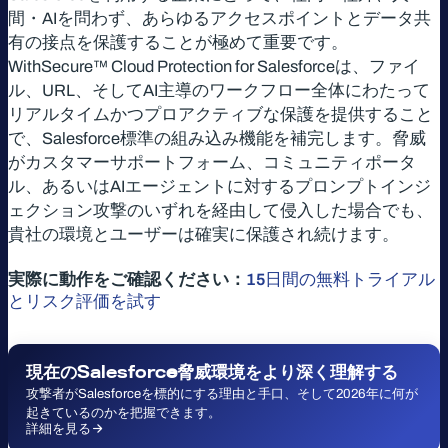
間・AIを問わず、あらゆるアクセスポイントとデータ共
有の接点を保護することが極めて重要です。
WithSecure™ Cloud Protection for Salesforceは、ファイ
ル、URL、そしてAI主導のワークフロー全体にわたって
リアルタイムかつプロアクティブな保護を提供すること
で、Salesforce標準の組み込み機能を補完します。脅威
がカスタマーサポートフォーム、コミュニティポータ
ル、あるいはAIエージェントに対するプロンプトインジ
ェクション攻撃のいずれを経由して侵入した場合でも、
貴社の環境とユーザーは確実に保護され続けます。
実際に動作をご確認ください：
15日間の無料トライアル
とリスク評価を試す
現在の
Salesforc
e脅威環境をより深く理解する
攻撃者がSalesforceを標的にする理由と手口、そして2026年に何が
起きているのかを把握できます。
詳細を見る