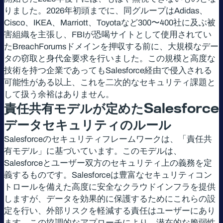
りました。2026年初頭までに、同グループはAdidas、
Cisco、IKEA、Marriott、Toyotaなど300〜400社に及ぶ被
害組織を主張し、FBIが恐喝サイトとして使用されてい
たBreachForumsドメインを押収する前に、大規模なデー
タの窃取と身代金要求を行いました。この規模と高度な
技術を持つ企業であってもSalesforce経由で侵入される
可能性がある以上、これを二次的なセキュリティ課題と
して扱う余裕はありません。
責任共有モデルが定めた
Salesforce
データセキュリティのルール
Salesforceのセキュリティフレームワークは、「責任共
有モデル」に基づいています。このモデルは、
Salesforceとユーザー双方のセキュリティ上の義務を定
義するものです。Salesforceは豊富なセキュリティコン
トロールを備えた高度に安全なクラウドインフラを提供
しますが、データを効果的に保護するためにこれらの設
定を行い、外部リスクを軽減する責任はユーザーにあり
ます。この協調的なアプローチにより、潜在的な脆弱性