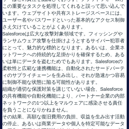
この重要なタスクを処理してくれると誤って思い込んで
います。ウェブサイトや共有ストレージスペースには、
ユーザー名やパスワードといった基本的なアクセス制御
さえ欠けていることがよくあります。
Salesforceは広大な攻撃対象領域です。フィッシングや
ランサムウェア攻撃を仕掛けようとするサイバー犯罪者
にとって、魅力的な標的となります。あるいは、企業ネ
ットワークへの持続的な足掛かりを確保するため、ある
いは単にデータを盗むためでもあります。Salesforceの
柔軟性と広範な連携機能は、自動化されたサードパーテ
ィのサプライチェーンを生み出し、それが急速かつ容易
に制御不能な状態に陥る可能性があります。
組織が適切な保護対策を講じていない場合、Salesforce
の共有機能や自動化機能により、パートナー企業の内部
ネットワークの1つ以上をマルウェアに感染させる責任
を負うことになりかねません。
その結果、高額な復旧費用の負担、収益を生み出す活動
の停止、あるいは商業データや個人を特定可能なデータ