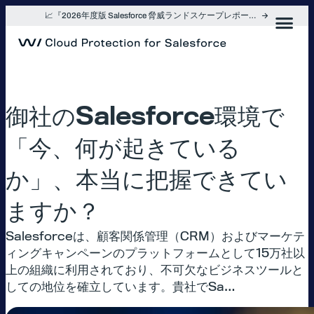
内
📈『2026年度版 Salesforce 脅威ランドスケープレポート』を入手
容
を
ス
キ
ッ
プ
御社のSalesforce環境で
「今、何が起きている
か」、本当に把握できてい
ますか？
Salesforceは、顧客関係管理（CRM）およびマーケテ
ィングキャンペーンのプラットフォームとして15万社以
上の組織に利用されており、不可欠なビジネスツールと
しての地位を確立しています。貴社でSa…