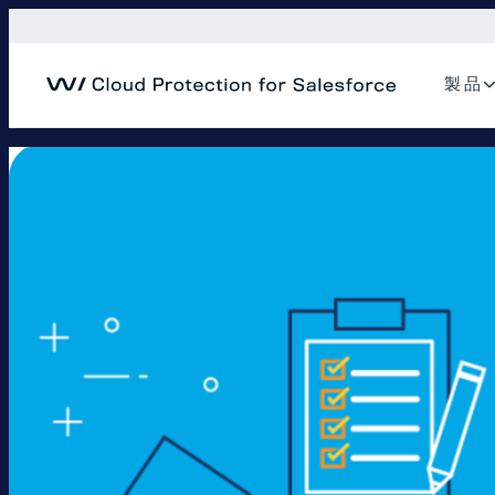
内
容
を
製 品
ス
キ
ッ
プ