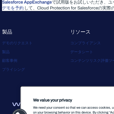
Salesforce AppExchange
で試用版をお試しいただき、ユ
デモを予約
して、Cloud Protection for Sale
製品
リソース
デモのリクエスト
コンプライアンス
製品
データシート
顧客事例
コンテンツリスク評価ツ
プライシング
We value your privacy
We need your consent so that we can access cookies, uni
on your browsing behavior on this device. By clicking “Ac