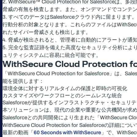
2. WithSecure™ Cloud Protection for
脅威の有無を検査します。また、オンデマンドでコンテ
3. すべてのデータはSalesforceクラウド内に留
行動分析の対象となります。これらのファイルはWithSecu
れたサイバー脅威さえも検出します。
4. 脅威が検出されると、管理者に自動的にアラートが
5. 完全な監査証跡を備えた高度なセキュリティ分析によ
ュリティシステムに容易に統合可能です。
WithSecure Cloud Protection fo
「WithSecure Cloud Protection for Sa
能を提供します：
環境全体に対するリアルタイムの保護と即時の可視化
カスタマイズやワークフローとのシームレスな統合
Salesforceが提供するインフラストラクチャ・セキュ
本ソリューションは、現代の企業や重要な公共機関が求める
Salesforceとの共同開発により生まれた「WithSecure Clou
WithSecure Cloud Protection for Salesfor
最新の動画「
60 Seconds with WithSecure
」で、WithSecu