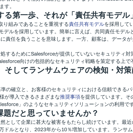
します。
する第一歩、それが「責任共有モデル
の共同の取り組みであることを重視する
責任共有モデル
を採用しています。
このモデルを採用しています。簡単に言えば、共同責任モデ
保に責任を負うことを意味します。一方、顧客は、データが
ためにSalesforceが提供していないセキュリティ対策に
lesforce向けの包括的なセキュリティ戦略を策定する上
、そしてランサムウェアの検知・対策
rvice）における基準の確立と、お客様のセキュリティにおける信頼で
お客様が導入できるさまざまな
推奨事項
を提供しています。そ
n for Salesforce」のようなセキュリティソリューションの利用で
課題だと思っていませんか？
依然として企業に甚大な被害をもたらし続けています。最近
万ドルとなり、2023年から10％増加しています。ラン