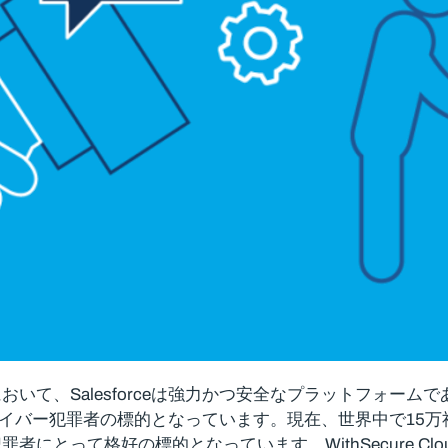
いて、Salesforceは強力かつ安全なプラットフォー
はサイバー犯罪者の標的となっています。現在、世界中で15万社
好の標的となっています。WithSecure Cloud Prote