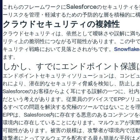
これらのフレームワークにSalesforceのセキュリ
ーリスクを管理・軽減するための予防的な層を積極的に
クラウドセキュリティの複雑性
クラウドセキュリティは、依然として曖昧さや誤解に満
リティ上の脆弱性につながる可能性があります。この中
キュリティ戦略において見落とされがちです。
Snowfla
ます。
しかし、すでにエンドポイント保護
エンドポイントセキュリティソリューションは、コンピ
れにより、潜在的なセキュリティ脅威を検知し、防止し
Salesforceのお客様からよく耳にする誤解の一つ
だという考えがあります。従業員のデバイスでEPPソリ
るすべての問題を解決する究極のツールではないことを
EPPは、Salesforce内に存在する悪意のあるコン
環境内に存在していることになります。マルウェアが実際
可能性があります。被害の規模は、攻撃者が環境内で活
攻撃者にとってマルウェアを配布する最も簡単な手段は