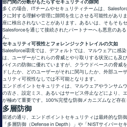
部門間の分断がもたらすセキュリティの隙間
多くの場合、ITチームやセキュリティチームは、Salesf
クに対する理解や管理に隙間を生じさせる可能性があります
座に検出されないことがあります。あるいは、そもそも
Salesforceを通じて接続されたパートナーへも悪
ん。
セキュリティ可視性とフォレンジックトレイルの欠如
Salesforce環境では、デフォルトでは、マルウェ
は、ユーザーがこれらの脅威とやり取りする状況にも及び
バイスの防御に優れていますが、クラウドベースの脅威
ドしたか、どのユーザーがそれに関与したか、外部ユー
ュリティ可視性なしでは不可能となります。
エンドポイントセキュリティは、マルウェアやランサム
の古さ、設定ミス、あるいはサービス停止などにより、
が極めて重要です。100%完璧な防御メカニズムなど存
多層防御
前述の通り、エンドポイントセキュリティは最終的な防
「多層防御（Defense in Depth）」や「NIS