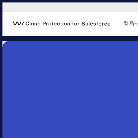
内
容
を
製 品
ス
キ
ッ
プ