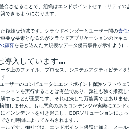
ティを整合させることで、組織はエンドポイントセキュリティ
構築できるようになります。
ちた複雑な領域です。クラウドベンダーとユーザー間の
責任
で重要な要素となるのがクラウドアプリケーションのセキュ
keの顧客
を巻き込んだ大規模なデータ侵害事件が示すように
は導入しています…
ュータ上のファイル、プロセス、システムアクティビティを
ます。
に、社内ユーザーのコンピュータにエンドポイント保護ソフトウ
ューションを実行することは有益であり、弊社も強く推奨し
理解することが重要です。それは決して万能薬ではありませ
テンツを検知しません。もし悪意のあるコンテンツが実際にエン
にインシデントを引き起こし、EDRソリューションによ
動できた時間によって左右されます…
メールです。御社では、エンドポイント保護に加え、メール