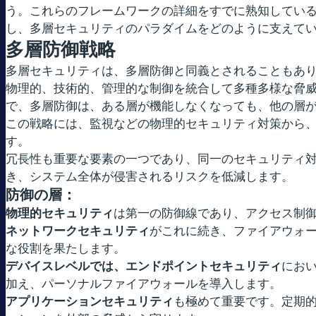
う。これらのフレームワークの詳細をすでに熟知してい
し、多層セキュリティのパラダイムをどのように支えて
多層防御戦略
多層セキュリティは、多層防御と同義とされることもあり
物理的、技術的、管理的な制御を統合して多種多様な脅
で、多層防御は、ある層が機能しなくなっても、他の層
この戦略には、監視などの物理的セキュリティ対策から
す。
冗長性も重要な要素の一つであり、同一のセキュリティ
き、システム全体が侵害されるリスクを低減します。
防御の層：
物理的セキュリティ
は第一の防御線であり、アクセス制
ネットワークセキュリティ
がこれに続き、ファイアウォー
な役割を果たします。
デバイスレベルでは、エンドポイントセキュリティ
にお
加え、パーソナルファイアウォールを導入します。
アプリケーションセキュリティ
も極めて重要です。定期