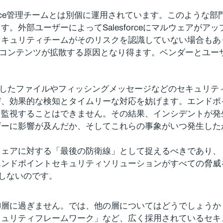
orce管理チームとは別個に運用されています。このような部門間
。外部ユーザーによってSalesforceにマルウェアが
セキュリティチームがそのリスクを認識していない場合もあ
意のあるコンテンツが拡散する原因となり得ます。ベンダーと
アに感染したファイルやフィッシングメッセージなどのセキュ
、効果的な検知とタイムリーな対応を妨げます。エンドポ
を監視することはできません。その結果、インシデントが発
ザーに影響が及んだか、そしてこれらの事象がいつ発生した
ウェアに対する「最後の防衛線」として捉えるべきであり、
エンドポイントセキュリティソリューションがすべての脅威
在しないのです。
御層に過ぎません。では、他の層についてはどうでしょうか
Tサイバーセキュリティフレームワーク」など、広く採用されて