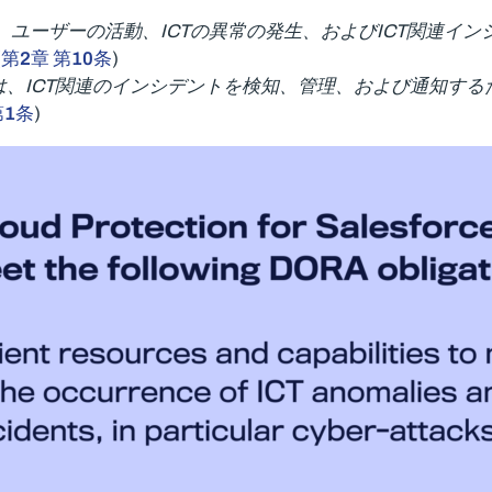
、ユーザーの活動、ICTの異常の発生、およびICT関連イ
(
第2章 第10条
)
は、ICT関連のインシデントを検知、管理、および通知する
第1条
)