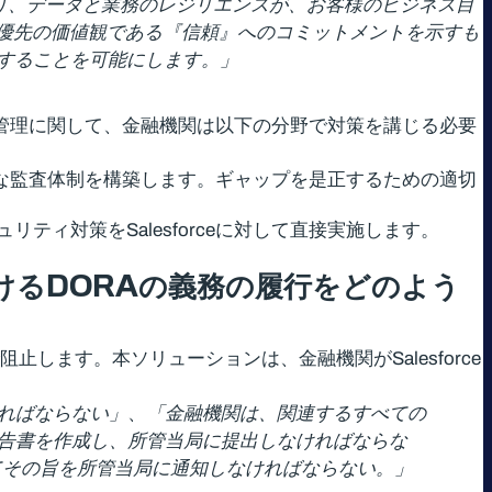
り、データと業務のレジリエンスが、お客様のビジネス目
ceの最優先の価値観である『信頼』へのコミットメントを示すも
することを可能にします。」
とリスク管理に関して、金融機関は以下の分野で対策を講じる必要
続的な監査体制を構築します。ギャップを是正するための適切
ィ対策をSalesforceに対して直接実施します。
ける
DORA
の義務の履行をどのよう
アルタイムで阻止します。本ソリューションは、金融機関がSalesforce
ければならない」
、
「金融機関は、関連するすべての
報告書を作成し、所管当局に提出しなければならな
てその旨を所管当局に通知しなければならない。」