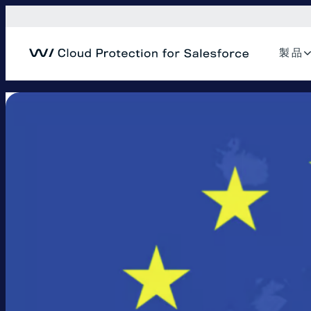
内
容
を
製 品
ス
キ
ッ
プ