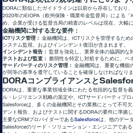
DORAに類似したガイドラインは以前から存在しており、
2020年のEIOPA（欧州保険・職業年金監督局）によ
め、企業が受ける監督当局の精査のレベルは現在、大幅
金融機関に対する主な要件：
ICTリスク管理：
金融機関は、ICTリスクを管理するた
システム監視、およびインシデント復旧が含まれます。
インシデント報告：
監督を強化し、業界全体の協調的な対
テストおよび監査：
脆弱性を特定し対処するために、ペ
サードパーティのリスク管理：
金融機関は、重要な機能の
が同等の基準を遵守していることを確保しなければなり
DORA
コンプライアンスと
Salesfo
DORAは、重要な事業領域全体にわたる包括的な監督を
ル・レジリエンス戦略の策定や、ICTサードパーティプ
Salesforceは、多くの金融機関とその業務にとって不
デント報告、およびテストに関するDORAの要件に準拠
主要なCRMプロバイダーである
Salesforce
は、他のデー
Salesforceのリード・ソリューション・エンジニアで