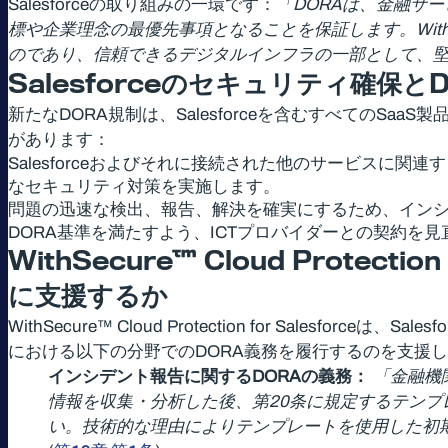
Salesforceの取り組みの一環です：
「DORAは、金融サ
標や企業理念の最優先事項となることを保証します。WithS
のであり、信頼できるデジタルインフラの一部として、
Salesforce
のセキュリティ確保と
新たなDORA規制は、Salesforceを含むすべてのSa
があります：
Salesforceおよびそれに接続された他のサービス
なセキュリティ対策を実施します。
問題の迅速な検出、報告、解決を確実にするため、インシデ
DORA基準を満たすよう、ICTプロバイダーとの契約を
WithSecure™ Cloud Protection 
に支援するか
WithSecure™ Cloud Protection for Sal
における以下の分野でのDORA義務を履行するのを支援
インシデント報告に関するDORAの義務：
「金融機
情報を収集・分析した後、第20条に規定するテン
い。技術的な理由によりテンプレートを使用した初