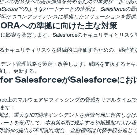
ービスのお客様への提供価値を高めるための重要な一歩であ
ecure™のようなパートナーとの連携は、Salesfor
堅牢かつコンプライアンスに準拠したソリューションを提供
DORA
への準拠に向けた主な対策
aS製品に影響を及ぼします。Salesforceのセキュリティ
に関連するセキュリティリスクを継続的に評価するための、継
ント管理戦略を策定・改善します。戦略を支援するセキュリテ
見直し、更新する。
for Salesforce
が
Salesforce
にお
esforceは、Salesforce上のマルウェアやフィッシングの脅威をリ
します：
関は、重大なICT関連インシデントを所管当局に報告しな
プレートを使用して、本条第4項に規定する初期通知および
期通知の提出が不可能な場合、金融機関は代替手段を通じ