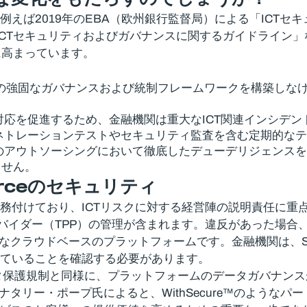
例えば2019年のEBA（欧州銀行監督局）による「ICT
る「ICTセキュリティおよびガバナンスに関するガイドライン
に高まっています。
めの強固なガバナンスおよび統制フレームワークを構築しな
応を促進するため、金融機関は重大なICT関連インシデン
ネトレーションテストやセキュリティ監査を含む定期的なテ
アウトソーシングにおいて徹底したデューデリジェンスを
ません。
rce
のセキュリティ
義務付けており、ICTリスクに対する経営陣の説明責任に
ロバイダー（TPP）の管理が含まれます。違反があった場
可欠なクラウドベースのプラットフォームです。金融機関は、Sal
していることを確認する必要があります。
タ保護規制と同様に、プラットフォームのデータガバナンス
あるナタリー・ポープ氏によると、WithSecure™のよう