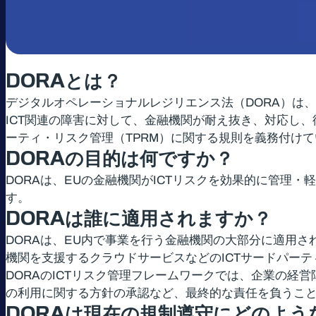
DORA
とは？
デジタルオペレーショナルレジリエンス法（DORA）は
ICT関連の障害に対して、金融機関が耐え抜き、対応し
ーティ・リスク管理（TPRM）に関する規則を義務付けてい
DORA
の目的は何ですか？
DORAは、EUの金融機関がICTリスクを効果的に管
す。
DORA
は誰に適用されますか？
DORAは、EU内で事業を行う金融機関の大部分に適用
機関を支援するクラウドサービスなどのICTサードパー
DORAのICTリスク管理フレームワークでは、企業の経営
の利用に関する方針の承認など、最終的な責任を負うこ
DORA
は現在の規制遵守にどのよう