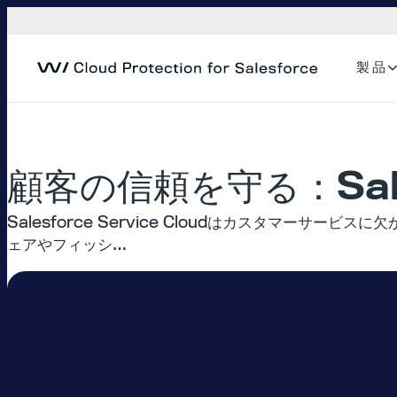
内
容
を
製 品
ス
キ
ッ
プ
顧客の信頼を守る：Sales
Salesforce Service Cloudはカスタマー
ェアやフィッシ…