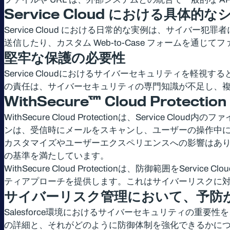
Service Cloud
における具体的な
Service Cloud における日常的な実例は、サイバー犯
送信したり、カスタム Web-to-Case フォームを
堅牢な保護の必要性
Service Cloudにおけるサイバーセキュリティを
の責任は、サイバーセキュリティの専門知識が不足し、複雑な
WithSecure™ Cloud Protection 
WithSecure Cloud Protectionは、Servi
ンは、受信時にメールをスキャンし、ユーザーの操作中にフ
カスタマイズやユーザーエクスペリエンスへの影響はありません。Wi
の基準を満たしています。
WithSecure Cloud Protectionは、防御範囲をServi
ティアプローチを提供します。これはサイバーリスクに
サイバーリスク管理において、予防
Salesforce環境におけるサイバーセキュリティの重要性を、
の詳細と、それがどのように防御体制を強化できるかについてご