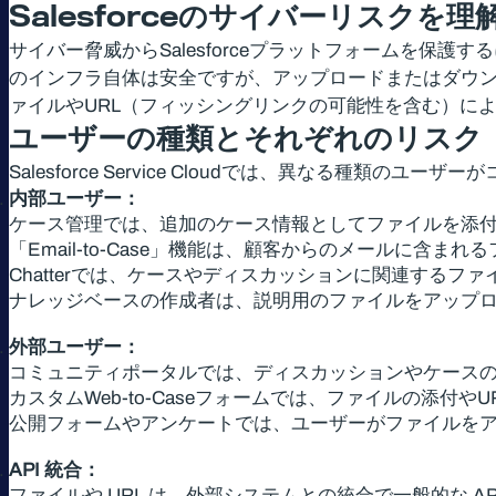
Salesforce
のサイバーリスクを理
サイバー脅威からSalesforceプラットフォームを保護
のインフラ自体は安全ですが、アップロードまたはダウ
ァイルやURL（フィッシングリンクの可能性を含む）に
ユーザーの種類とそれぞれのリスク
Salesforce Service Cloudでは、異なる種
内部ユーザー：
ケース管理では、追加のケース情報としてファイルを添付
「Email-to-Case」機能は、顧客からのメールに含ま
Chatterでは、ケースやディスカッションに関連するファ
ナレッジベースの作成者は、説明用のファイルをアップ
外部ユーザー：
コミュニティポータルでは、ディスカッションやケースの
カスタムWeb-to-Caseフォームでは、ファイルの添付や
公開フォームやアンケートでは、ユーザーがファイルをア
API 統合：
ファイルや URL は、外部システムとの統合で一般的な A