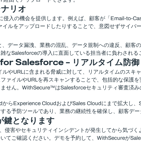
シナリオ
罪者に侵入の機会を提供します。例えば、顧客が「Email-to-
通じてファイルをアップロードしたりすることで、意図せずサイ
軽視すると、データ漏洩、業務の混乱、データ規制への違反、
Salesforceの導入に直面している担当者に負わされ
for Salesforce –
リアルタイム防御
ce Cloud内のファイルやURLに含まれる脅威に対して、リアルタイム
ァイルやURLを再スキャンすることで、包括的な保護を実現し
thSecure™はSalesforceセキュリティ審査済みのソリ
ce CloudからExperience CloudおよびSales Clou
対する予防ツールであり、業務の継続性を確保し、顧客デー
が鍵となります
侵害やセキュリティインシデントが発生してから気づくような事態は避け
確認ください。デモを予約して、WithSecureがSal