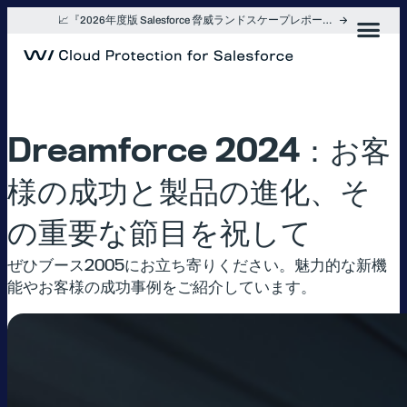
内
📈『2026年度版 Salesforce 脅威ランドスケープレポート』を入手
容
を
ス
キ
ッ
プ
Dreamforce 2024：お客
様の成功と製品の進化、そ
の重要な節目を祝して
ぜひブース2005にお立ち寄りください。魅力的な新機
能やお客様の成功事例をご紹介しています。