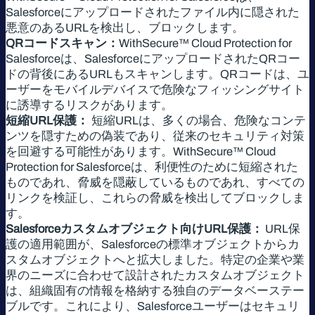
Salesforceにアップロードされたファイル内に隠された
悪意のあるURLを検出し、ブロックします。
QRコードスキャン：
WithSecure™ Cloud Protection for
Salesforceは、SalesforceにアップロードされたQRコー
ドの背後にあるURLもスキャンします。QRコードは、ユ
ーザーをモバイルデバイスで危険なフィッシングサイト
に誘導するリスクがあります。
短縮URL保護：
短縮URLは、多くの場合、危険なコンテ
ンツを隠すための偽装であり、従来のセキュリティ対策
を回避する可能性があります。WithSecure™ Cloud
Protection for Salesforceは、利便性のために短縮された
ものであれ、脅威を隠蔽しているものであれ、すべての
リンクを検証し、これらの脅威を検出してブロックしま
す。
Salesforceカスタムオブジェクト向けURL保護：
URL保
護の適用範囲が、Salesforceの標準オブジェクトからカ
スタムオブジェクトへと拡大しました。特定の企業や業
界のニーズに合わせて設計されたカスタムオブジェクト
は、組織固有の情報を格納する独自のデータベーステー
ブルです。これにより、Salesforceユーザーはセキュリ