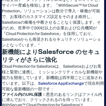
サイバー脅威を検知します。『WithSecure™ for Cloud
Protection』ソリューションは数分で導入・稼働が可能
で、お客様のカスタマイズ設定をそのまま維持し、
Salesforceの稼働を中断させることなく保護します。そ
のため、世界中で200社以上の企業および公共機関が
『Cloud Protection for Salesforce』を採用しており、
Salesforceからも推奨されるセキュリティソリューショ
ンとなっています。”
新機能により
Salesforce
のセキュ
リティがさらに強化
Cloud Protection for Salesforceは、Salesforceおよびお客
様と緊密に連携し、ミッションクリティカルな新機能や
能力を開発しています。新機能は四半期ごとに追加され
ています。以下は、
Salesforce AppExchange
で現在利用
可能な最新機能の一部です：
ファイル内のURL保護：
悪意のあるリンクはファイル内
に潜んでおり、クリックされるのを待っています。
WithSecure™ Cloud Protection for Salesforceは、