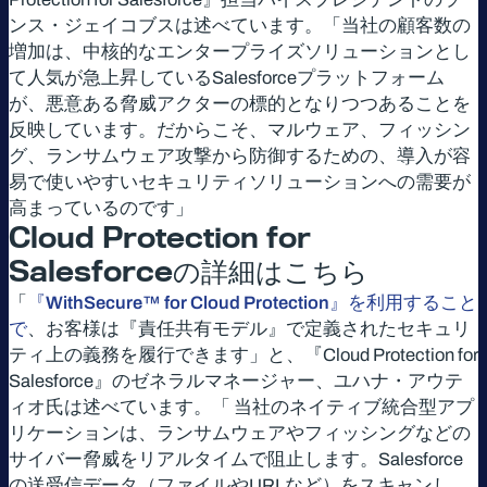
ンス・ジェイコブスは述べています。「当社の顧客数の
増加は、中核的なエンタープライズソリューションとし
て人気が急上昇しているSalesforceプラットフォーム
が、悪意ある脅威アクターの標的となりつつあることを
反映しています。だからこそ、マルウェア、フィッシン
グ、ランサムウェア攻撃から防御するための、導入が容
易で使いやすいセキュリティソリューションへの需要が
高まっているのです」
Cloud Protection for
Salesforceの詳細はこちら
「
『WithSecure™ for Cloud Protection』を利用すること
で
、お客様は『責任共有モデル』で定義されたセキュリ
ティ上の義務を履行できます」と、『Cloud Protection for
Salesforce』のゼネラルマネージャー、ユハナ・アウテ
ィオ氏は述べています。「 当社のネイティブ統合型アプ
リケーションは、ランサムウェアやフィッシングなどの
サイバー脅威をリアルタイムで阻止します。Salesforce
の送受信データ（ファイルやURLなど）をスキャンし、