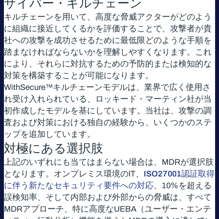
サイバー・キルチェーン
キルチェーンを用いて、高度な脅威アクターがどのよう
に組織に接近してくるかを評価することで、攻撃者が貴
社への攻撃を成功させるために最低限どのような手順を
踏まなければならないかを理解しやすくなります。これ
により、それらに対抗するための予防的または検知的な
対策を構築することが可能になります。
WithSecure™キルチェーンモデルは、業界で広く使用さ
れ受け入れられている、ロッキード・マーティン社が当
初作成したモデルを基にしています。当社は、攻撃の調
査および対策における独自の経験から、いくつかのステ
ップを追加しています。
対極にある選択肢
上記のいずれにも当てはまらない場合は、MDRが選択肢
となります。オンプレミス環境のIT、
ISO27001認証取得
に伴う新たなセキュリティ要件への対応
、10%を超える
誤検知率、そして内部および外部からの脅威は、すべて
MDRアプローチ、特に高度なUEBA（ユーザー・エンテ