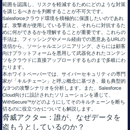
範囲を認識し、リスクを軽減するためにどのような対策
を講じるべきかを判断することが不可欠です。
Salesforceクラウド環境を積極的に保護したいのであれ
ば、攻撃者が使用している手法と、それらに対抗するた
めに何ができるかを理解することが重要です。これらの
手法は、フィッシングやメール経由での悪意あるURLの
送信から、ソーシャルエンジニアリング、さらには顧客
向けプラットフォームを悪用して武器化されたコンテン
ツをクラウドに直接アップロードするものまで多岐にわ
たります。
本ホワイトペーパーでは、サイバーセキュリティの専門
家が「キルチェーン」と呼ぶ概念に基づき、最も典型的
な3つの攻撃シナリオを分析します。また、Salesforce
Cloud向けに設計されたソリューションを通じて、
WithSecure™がどのようにしてそのキルチェーンを断ち
切るのに役立つかについても解説します。
脅威アクター：誰が、なぜデータを
盗もうとしているのか？