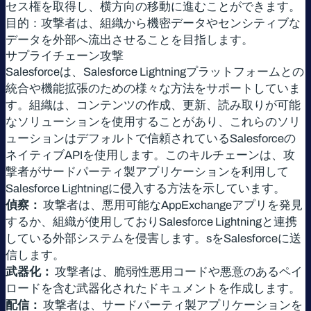
セス権を取得し、横方向の移動に進むことができます。
目的：攻撃者は、組織から機密データやセンシティブな
データを外部へ流出させることを目指します。
サプライチェーン攻撃
Salesforceは、Salesforce Lightningプラットフォームとの
統合や機能拡張のための様々な方法をサポートしていま
す。組織は、コンテンツの作成、更新、読み取りが可能
なソリューションを使用することがあり、これらのソリ
ューションはデフォルトで信頼されているSalesforceの
ネイティブAPIを使用します。このキルチェーンは、攻
撃者がサードパーティ製アプリケーションを利用して
Salesforce Lightningに侵入する方法を示しています。
偵察：
攻撃者は、悪用可能なAppExchangeアプリを発見
するか、組織が使用しておりSalesforce Lightningと連携
している外部システムを侵害します。sをSalesforceに送
信します。
武器化：
攻撃者は、脆弱性悪用コードや悪意のあるペイ
ロードを含む武器化されたドキュメントを作成します。
配信：
攻撃者は、サードパーティ製アプリケーションを