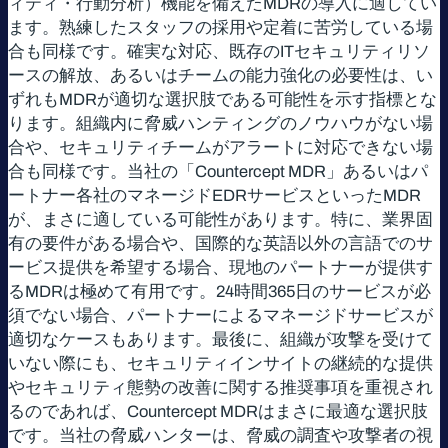
ィティ・行動分析）機能を備えたMDRの導入に適してい
ます。熟練したスタッフの採用や定着に苦労している場
合も同様です。確実な対応、既存のITセキュリティリソ
ースの解放、あるいはチームの能力強化の必要性は、い
ずれもMDRが適切な選択肢である可能性を示す指標とな
ります。組織内に脅威ハンティングのノウハウがない場
合や、セキュリティチームがアラートに対応できない場
合も同様です。当社の「Countercept MDR」あるいはパ
ートナー各社のマネージドEDRサービスといったMDR
が、まさに適している可能性があります。特に、業界固
有の要件がある場合や、国際的な英語以外の言語でのサ
ービス提供を希望する場合、現地のパートナーが提供す
るMDRは極めて有用です。24時間365日のサービスが必
須でない場合、パートナーによるマネージドサービスが
適切なケースもあります。最後に、組織が攻撃を受けて
いない際にも、セキュリティインサイトの継続的な提供
やセキュリティ態勢の改善に関する推奨事項を重視され
るのであれば、Countercept MDRはまさに最適な選択肢
です。当社の脅威ハンターは、脅威の調査や攻撃者の視