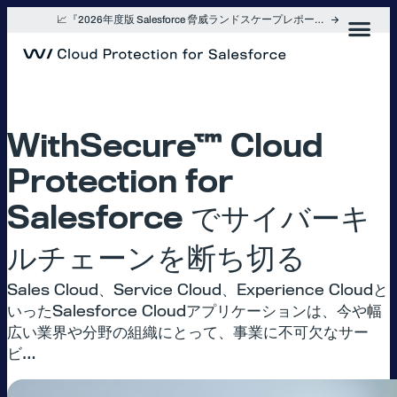
内
📈『2026年度版 Salesforce 脅威ランドスケープレポート』を入手
容
を
ス
キ
ッ
プ
WithSecure™ Cloud
Protection for
Salesforce でサイバーキ
ルチェーンを断ち切る
Sales Cloud、Service Cloud、Experience Cloudと
いったSalesforce Cloudアプリケーションは、今や幅
広い業界や分野の組織にとって、事業に不可欠なサー
ビ…