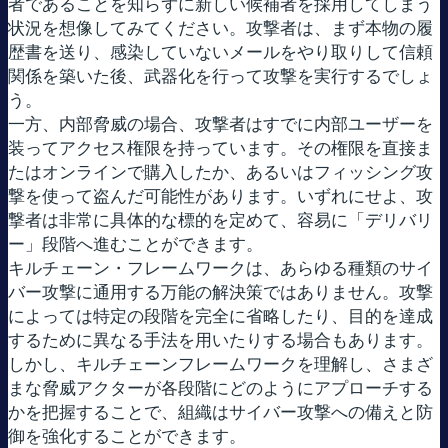
者であることを知らずに新しい候補者を採用してしまう
状況を想像してみてください。攻撃者は、まず本物の履
歴書を送り、感染していないメールをやり取りして信頼
関係を築いた後、武器化を行って攻撃を実行するでしょ
う。
一方、内部脅威の場合、攻撃者はすでに内部ユーザーを
装ってアクセス権限を持っています。その権限を直接ま
たはオンラインで購入したか、あるいはフィッシング攻
撃を使って盗んだ可能性があります。いずれにせよ、攻
撃者は非常に具体的な標的を定めて、容易に「デリバリ
ー」段階へ進むことができます。
キルチェーン・フレームワークは、あらゆる種類のサイ
バー攻撃に通用する万能の解決策ではありません。攻撃
によっては特定の段階を完全に省略したり、目的を達成
するために異なる手法を用いたりする場合もあります。
しかし、キルチェーンフレームワークを理解し、さまざ
まな脅威アクターが各段階にどのようにアプローチする
かを把握することで、組織はサイバー攻撃への備えと防
御を強化することができます。