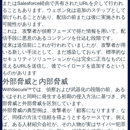
またはSalesforce経由で共有されたURLを介して行われ
ることもあります。ウェポン化は追加のステップとして
挙げられることがあり、配信の前または後に実施される
可能性があります。
これは、攻撃者が偵察フェーズで得た情報を用いて、配
信手段に悪意のあるコンテンツを仕込む段階です。
従来は送信前にこれが行われていましたが、攻撃者が用
いる新しい手法として、まだ感染しておらず、標準的な
セキュリティソリューションからは完全に正当なものに
見えるURLを送信し、後でペイロードを追加するという
ものがあります
外部脅威と内部脅威
WithSecure™では、偵察および武器化の段階の前、ある
いはそれと同時に発生する初期の侵入方法に基づき、内
部脅威と外部脅威を区別しています。
外部脅威の典型例は、攻撃者が「顧客になりすます」な
ど、同様の方法で信頼を得ようとするケースです。例え
ば、ある人材紹介会社が、その人物が実はサイバー犯罪