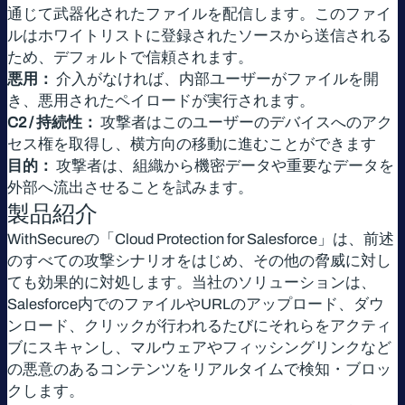
通じて武器化されたファイルを配信します。このファイ
ルはホワイトリストに登録されたソースから送信される
ため、デフォルトで信頼されます。
悪用：
介入がなければ、内部ユーザーがファイルを開
き、悪用されたペイロードが実行されます。
C2 / 持続性：
攻撃者はこのユーザーのデバイスへのアク
セス権を取得し、横方向の移動に進むことができます
目的：
攻撃者は、組織から機密データや重要なデータを
外部へ流出させることを試みます。
製品紹介
WithSecureの「Cloud Protection for Salesforce」は、前述
のすべての攻撃シナリオをはじめ、その他の脅威に対し
ても効果的に対処します。当社のソリューションは、
Salesforce内でのファイルやURLのアップロード、ダウ
ンロード、クリックが行われるたびにそれらをアクティ
ブにスキャンし、マルウェアやフィッシングリンクなど
の悪意のあるコンテンツをリアルタイムで検知・ブロッ
クします。