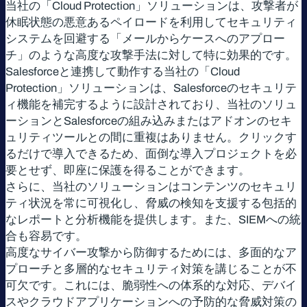
当社の「Cloud Protection」ソリューションは、攻撃者が
休眠状態の悪意あるペイロードを利用してセキュリティ
システムを回避する「メールからケースへのアプロー
チ」のような高度な攻撃手法に対して特に効果的です。
Salesforceと連携して動作する当社の「Cloud
Protection」ソリューションは、Salesforceのセキュリテ
ィ機能を補完するように設計されており、当社のソリュ
ーションとSalesforceの組み込みまたはアドオンのセキ
ュリティツールとの間に重複はありません。クリックす
るだけで導入できるため、面倒な導入プロジェクトを必
要とせず、即座に保護を得ることができます。
さらに、当社のソリューションはコンテンツのセキュリ
ティ状況を常に可視化し、脅威の検知を支援する包括的
なレポートと分析機能を提供します。また、SIEMへの統
合も容易です。
高度なサイバー攻撃から防御するためには、多面的なア
プローチと多層的なセキュリティ対策を講じることが不
可欠です。これには、脆弱性への体系的な対応、デバイ
スやクラウドアプリケーションへの予防的な脅威対策の