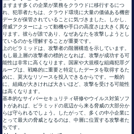
ますます多くの企業が業務をクラウドに移行するにつ
れ、犯罪者たちは、クラウド環境に大量の価値ある機密
データが保管されていることに気づきました。しかし、
脅威アクターによって動機や手口の高度さは大きく異な
ります。彼らが誰であり、なぜあなたを攻撃しようとし
ているのかを理解することが重要です。
上のピラミッドは、攻撃者の階層構造を示しています。
もし最上層の攻撃者の標的となれば、攻撃が成功する可
能性は非常に高くなります。国家や大規模な組織犯罪グ
ループは、戦略的に重要と特定したデータを取得するた
めに、莫大なリソースを投入できるからです。一般的
に、組織が大きければ大きいほど、攻撃を受ける可能性
は高くなります。
基本的なサイバーセキュリティ研修やウイルス対策ソフ
トがあれば、ピラミッドの底辺から来る脅威の大部分か
らは守られるでしょう。したがって、多くの中小企業に
とって最大の脅威となるのは、中層に位置する攻撃者た
ちです。