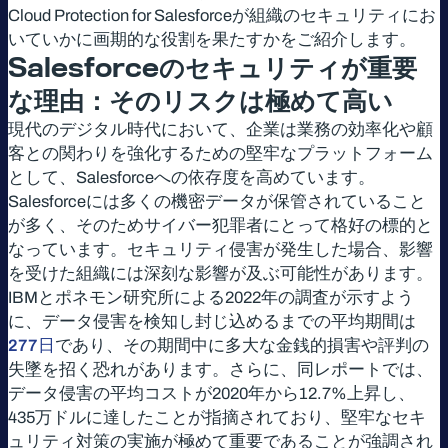
Cloud Protection for Salesforceが組織のセキュリティにお
いていかに画期的な役割を果たすかをご紹介します。
Salesforce
のセキュリティが重要
な理由：そのリスクは極めて高い
現代のデジタル時代において、企業は業務の効率化や顧
客との関わりを強化するための堅牢なプラットフォーム
として、Salesforceへの依存度を高めています。
Salesforceには多くの機密データが保管されていること
が多く、そのためサイバー犯罪者にとって格好の標的と
なっています。セキュリティ侵害が発生した場合、影響
を受けた組織には深刻な影響が及ぶ可能性があります。
IBMとポネモン研究所による2022年の調査が示すよう
に、データ侵害を検知し封じ込めるまでの平均期間は
277日
であり、その期間中に多大な金銭的損害や評判の
失墜を招く恐れがあります。さらに、同レポートでは、
データ侵害の平均コストが2020年から12.7%上昇し、
435万ドルに達したことが指摘されており、堅牢なセキ
ュリティ対策の実施が極めて重要であることが強調され