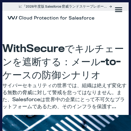
内
📈『2026年度版 Salesforce 脅威ランドスケープレポート』を入手
容
を
ス
キ
ッ
プ
WithSecureでキルチェー
ンを遮断する：メール-to-
ケースの防御シナリオ
サイバーセキュリティの世界では、組織は絶えず変化す
る無数の脅威に対して警戒を怠ってはなりません。ま
た、Salesforceは世界中の企業にとって不可欠なプラ
ットフォームであるため、そのインフラを保護す…