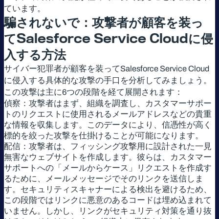
ています。
騙されないで：攻撃者が顧客を装っ
て
Salesforce Service Cloud
に侵
入する方法
サイバー犯罪者が顧客を装ってSalesforce Service Cloud
に侵入する具体的な攻撃の手口を分析してみましょう。
この攻撃は主に6つの段階を経て展開されます：
偵察：攻撃者はまず、組織を調査し、カスタマーサポー
トのリクエストに使用されるメールアドレスなどの貴重
な情報を収集します。このデータにより、信憑性が高く
標的を絞った攻撃を仕掛けることが可能になります。
配信：攻撃者は、フィッシング攻撃用に設計された一見
無害なウェブサイトを作成します。彼らは、カスタマー
サポートへの「メールからケース」リクエストを作成す
るために、メールメッセージでそのリンクを送信しま
す。セキュリティスキャナーによる検出を避けるため、
この段階ではリンクに悪意のあるコードは埋め込まれて
いません。しかし、リンクがセキュリティ対策を通り抜