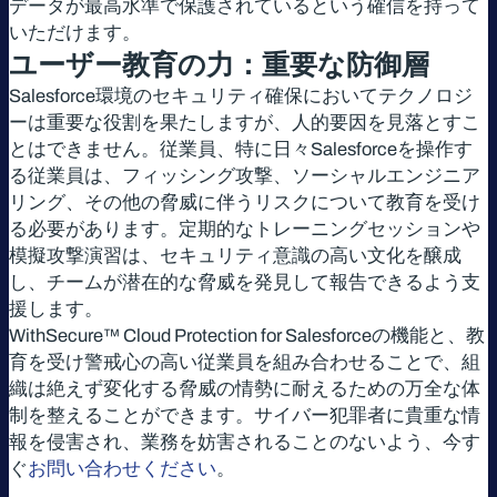
データが最高水準で保護されているという確信を持って
いただけます。
ユーザー教育の力：重要な防御層
Salesforce環境のセキュリティ確保においてテクノロジ
ーは重要な役割を果たしますが、人的要因を見落とすこ
とはできません。従業員、特に日々Salesforceを操作す
る従業員は、フィッシング攻撃、ソーシャルエンジニア
リング、その他の脅威に伴うリスクについて教育を受け
る必要があります。定期的なトレーニングセッションや
模擬攻撃演習は、セキュリティ意識の高い文化を醸成
し、チームが潜在的な脅威を発見して報告できるよう支
援します。
WithSecure™ Cloud Protection for Salesforceの機能と、教
育を受け警戒心の高い従業員を組み合わせることで、組
織は絶えず変化する脅威の情勢に耐えるための万全な体
制を整えることができます。サイバー犯罪者に貴重な情
報を侵害され、業務を妨害されることのないよう、今す
ぐ
お問い合わせください
。