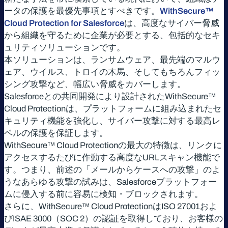
ータの保護を最優先事項とすべきです。
WithSecure™
Cloud Protection for Salesforce
は、高度なサイバー脅威
から組織を守るために企業が必要とする、包括的なセキ
ュリティソリューションです。
本ソリューションは、ランサムウェア、最先端のマルウ
ェア、ウイルス、トロイの木馬、そしてもちろんフィッ
シング攻撃など、幅広い脅威をカバーします。
Salesforceとの共同開発により設計されたWithSecure™
Cloud Protectionは、プラットフォームに組み込まれたセ
キュリティ機能を強化し、サイバー攻撃に対する最高レ
ベルの保護を保証します。
WithSecure™ Cloud Protectionの最大の特徴は、リンクに
アクセスするたびに作動する高度なURLスキャン機能で
す。つまり、前述の「メールからケースへの攻撃」のよ
うなあらゆる攻撃の試みは、Salesforceプラットフォー
ムに侵入する前に容易に検知・ブロックされます。
さらに、WithSecure™ Cloud ProtectionはISO 27001およ
びISAE 3000（SOC 2）の認証を取得しており、お客様の