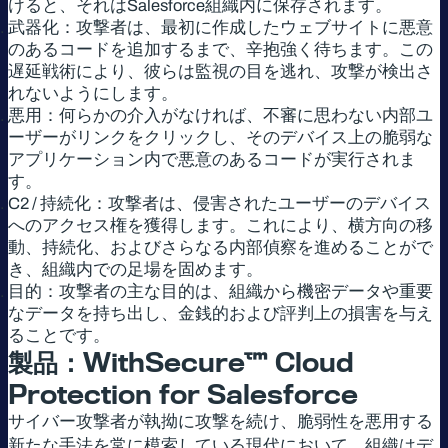
けると、それはSalesforce組織内に保存されます。
武器化：攻撃者は、最初に作成したウェブサイトに悪意
のあるコードを追加するまで、辛抱強く待ちます。この
遅延戦術により、彼らは監視の目を逃れ、攻撃が検出さ
れないようにします。
悪用：何らかの介入がなければ、不審に思わない内部ユ
ーザーがリンクをクリックし、そのデバイス上の脆弱な
アプリケーション内で悪意のあるコードが実行されま
す。
C2 / 持続化：攻撃者は、侵害されたユーザーのデバイス
へのアクセス権を獲得します。これにより、横方向の移
動、持続化、およびさらなる内部偵察を進めることがで
き、組織内での足場を固めます。
目的：攻撃者の主な目的は、組織から機密データや重要
なデータを持ち出し、金銭的および評判上の損害を与え
ることです。
製品：
WithSecure™ Cloud
Protection for Salesforce
サイバー攻撃者が執拗に攻撃を続け、脆弱性を悪用する
新たな手法を常に模索している現代において、組織はデ