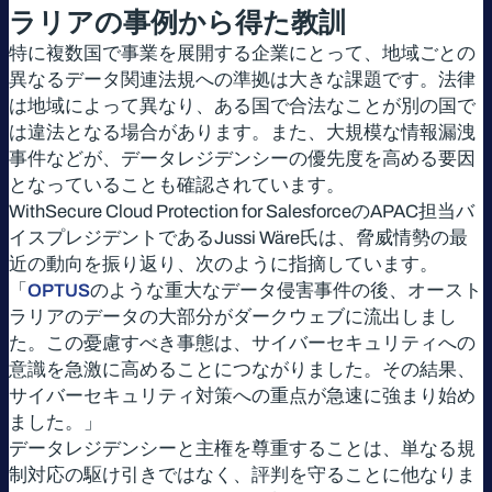
ラリアの事例から得た教訓
特に複数国で事業を展開する企業にとって、地域ごとの
異なるデータ関連法規への準拠は大きな課題です。法律
は地域によって異なり、ある国で合法なことが別の国で
は違法となる場合があります。また、大規模な情報漏洩
事件などが、データレジデンシーの優先度を高める要因
となっていることも確認されています。
WithSecure Cloud Protection for SalesforceのAPAC担当バ
イスプレジデントであるJussi Wäre氏は、脅威情勢の最
近の動向を振り返り、次のように指摘しています。
「
OPTUS
のような重大なデータ侵害事件の後、オースト
ラリアのデータの大部分がダークウェブに流出しまし
た。この憂慮すべき事態は、サイバーセキュリティへの
意識を急激に高めることにつながりました。その結果、
サイバーセキュリティ対策への重点が急速に強まり始め
ました。」
データレジデンシーと主権を尊重することは、単なる規
制対応の駆け引きではなく、評判を守ることに他なりま