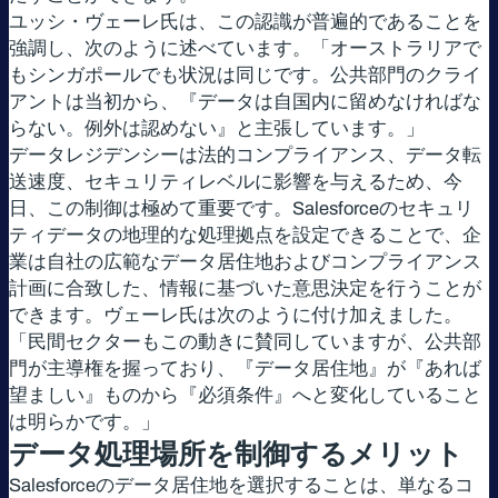
ユッシ・ヴェーレ氏は、この認識が普遍的であることを
強調し、次のように述べています。「オーストラリアで
もシンガポールでも状況は同じです。公共部門のクライ
アントは当初から、『データは自国内に留めなければな
らない。例外は認めない』と主張しています。」
データレジデンシーは法的コンプライアンス、データ転
送速度、セキュリティレベルに影響を与えるため、今
日、この制御は極めて重要です。Salesforceのセキュリ
ティデータの地理的な処理拠点を設定できることで、企
業は自社の広範なデータ居住地およびコンプライアンス
計画に合致した、情報に基づいた意思決定を行うことが
できます。ヴェーレ氏は次のように付け加えました。
「民間セクターもこの動きに賛同していますが、公共部
門が主導権を握っており、『データ居住地』が『あれば
望ましい』ものから『必須条件』へと変化していること
は明らかです。」
データ処理場所を制御するメリット
Salesforceのデータ居住地を選択することは、単なるコ