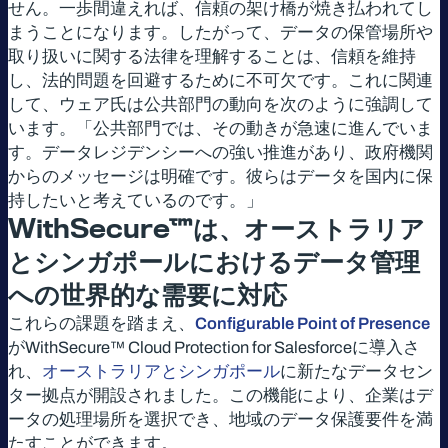
せん。一歩間違えれば、信頼の架け橋が焼き払われてし
まうことになります。したがって、データの保管場所や
取り扱いに関する法律を理解することは、信頼を維持
し、法的問題を回避するために不可欠です。これに関連
して、ウェア氏は公共部門の動向を次のように強調して
います。「公共部門では、その動きが急速に進んでいま
す。データレジデンシーへの強い推進があり、政府機関
からのメッセージは明確です。彼らはデータを国内に保
持したいと考えているのです。」
WithSecure™
は、オーストラリア
とシンガポールにおけるデータ管理
への世界的な需要に対応
これらの課題を踏まえ、
Configurable Point of Presence
がWithSecure™ Cloud Protection for Salesforceに導入さ
れ、
オーストラリアとシンガポール
に新たなデータセン
ター拠点が開設されました。この機能により、企業はデ
ータの処理場所を選択でき、地域のデータ保護要件を満
たすことができます。