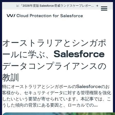
内
📈『2026年度版 Salesforce 脅威ランドスケープレポート』を入手
容
を
ス
キ
ッ
プ
オーストラリアとシンガポ
ールに学ぶ、Salesforce
データコンプライアンスの
教訓
特にオーストラリアとシンガポールのSalesforceのお
客様から、セキュリティデータに対する管理権限を強化
したいという要望が寄せられています。本記事では、こ
うした傾向の背景にある要因と、ローカルでの…