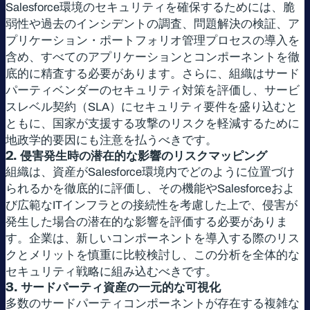
Salesforce環境のセキュリティを確保するためには、脆
弱性や過去のインシデントの調査、問題解決の検証、ア
プリケーション・ポートフォリオ管理プロセスの導入を
含め、すべてのアプリケーションとコンポーネントを徹
底的に精査する必要があります。さらに、組織はサード
パーティベンダーのセキュリティ対策を評価し、サービ
スレベル契約（SLA）にセキュリティ要件を盛り込むと
ともに、国家が支援する攻撃のリスクを軽減するために
地政学的要因にも注意を払うべきです。
2.
侵害発生時の潜在的な影響のリスクマッピング
組織は、資産がSalesforce環境内でどのように位置づけ
られるかを徹底的に評価し、その機能やSalesforceおよ
び広範なITインフラとの接続性を考慮した上で、侵害が
発生した場合の潜在的な影響を評価する必要がありま
す。企業は、新しいコンポーネントを導入する際のリス
クとメリットを慎重に比較検討し、この分析を全体的な
セキュリティ戦略に組み込むべきです。
3.
サードパーティ資産の一元的な可視化
多数のサードパーティコンポーネントが存在する複雑な