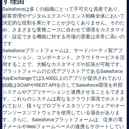
す理由
Salesforceは多くの組織にとって不可欠な資産であり、
顧客管理やデジタルエクスペリエンス戦略全体において
決定的な役割を果たすことが少なくありません。そのた
め、さまざまな業務ニーズに合わせて環境をカスタマイ
ズ・設定できる機能に対する市場の需要は非常に高いの
です
Salesforceプラットフォームは、サードパーティ製アプ
リケーション、コンポーネント、クラウドサービスを活
用することで、大幅なカスタマイズや拡張が可能です。
プラットフォームの公式アプリストアであるSalesforce
AppExchangeでは3,400以上のアプリが提供されており、
組織はSOAPやREST APIを介してSalesforce環境を外部
システムやアプリケーションと連携させることもできま
す。これらのシステムは異なるクラウド環境でホストさ
れており、様々なプロプライエタリソフトウェアやオー
プンソースソフトウェアを使用している場合がありま
す。さらに、Salesforceプラットフォームは、従来の電
子メールやWebフォームベースの連携もサポートしてい