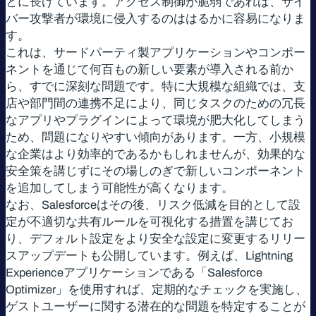
とに長けています。アクセス制御が脆弱であれば、サイ
バー攻撃者が環境に侵入するのははるかに容易になりま
す。
これは、サードパーティ製アプリケーションやコンポー
ネントを通じて何百もの新しい要素が導入される前か
ら、すでに深刻な問題です。特に大規模な組織では、支
店や部門間の連携不足により、同じタスクのための冗長
なアプリやプラグインによって環境が肥大化してしまう
ため、問題になりやすい傾向があります。一方、小規模
な企業はより効率的であるかもしれませんが、効果的な
安全策を講じずにその場しのぎで新しいコンポーネント
を追加してしまう可能性が高くなります。
なお、Salesforceはその後、リスク低減を目的として設
定が不適切な共有ルールを可視化する措置を講じてお
り、デフォルト設定をより安全な設定に変更するリリー
スアップデートも公開しています。例えば、Lightning
Experienceアプリケーションである「Salesforce
Optimizer」を使用すれば、定期的なチェックを実施し、
ゲストユーザーに関する潜在的な問題を特定することが