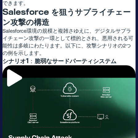
できます。
Salesforce
を狙うサプライチェー
ン攻撃の構造
Salesforce環境の規模と複雑さゆえに、デジタルサプラ
イチェーン攻撃の一環として標的とされ、悪用される可
能性は多岐にわたります。以下に、攻撃シナリオの2つ
の例を示します。
シナリオ
1：
脆弱なサードパーティシステム