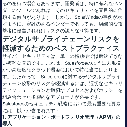
るのを待つ場合もあります。開発者は、特に有名なベン
ダーのツールであれば、そのセキュリティを盲目的に信
頼する傾向があります。しかし、SolarWindsの事例が示
すように、定評のあるベンダーであっても、組織的な攻
撃者に侵害されればリスクの源となり得ます。
デジタルサプライチェーンリスクを
軽減するためのベストプラクティス
サイバーセキュリティは、単一の特効薬では解決できな
い複雑な問題です。これは、Salesforceのように大規模
かつ高密度なクラウド環境において特に当てはまりま
す。したがって、Salesforceに対するデジタルサプライ
チェーン攻撃のリスクを軽減するには、適切なセキュリ
ティソリューションと適切なプロセスおよびポリシーを
組み合わせた多層的なアプローチが必要です。
Salesforceのセキュリティ戦略において最も重要な要素
には、以下が含まれます：
1.
アプリケーション・ポートフォリオ管理
（APM）
の
導入