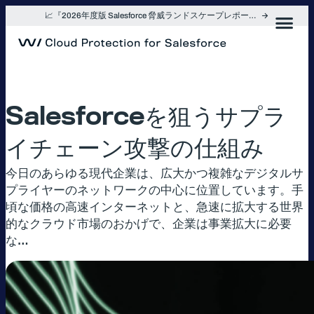
内
📈『2026年度版 Salesforce 脅威ランドスケープレポート』を入手
容
を
ス
キ
ッ
プ
Salesforceを狙うサプラ
イチェーン攻撃の仕組み
今日のあらゆる現代企業は、広大かつ複雑なデジタルサ
プライヤーのネットワークの中心に位置しています。手
頃な価格の高速インターネットと、急速に拡大する世界
的なクラウド市場のおかげで、企業は事業拡大に必要
な…