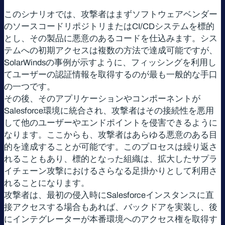
このシナリオでは、攻撃者はまずソフトウェアベンダー
のソースコードリポジトリまたはCI/CDシステムを標的
とし、その製品に悪意のあるコードを仕込みます。シス
テムへの初期アクセスは複数の方法で達成可能ですが、
SolarWindsの事例が示すように、フィッシングを利用し
てユーザーの認証情報を取得するのが最も一般的な手口
の一つです。
その後、そのアプリケーションやコンポーネントが
Salesforce環境に統合され、攻撃者はその接続性を悪用
して他のユーザーやエンドポイントを侵害できるように
なります。ここからも、攻撃者はあらゆる悪意のある目
的を達成することが可能です。このプロセスは繰り返さ
れることもあり、標的となった組織は、拡大したサプラ
イチェーン攻撃におけるさらなる足掛かりとして利用さ
れることになります。
攻撃者は、最初の侵入時にSalesforceインスタンスに直
接アクセスする場合もあれば、バックドアを実装し、後
にインテグレーターが本番環境へのアクセス権を取得す