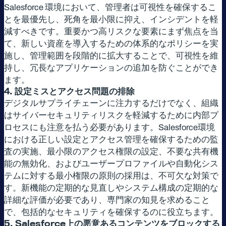
Salesforce 環境において、管理者は可視性を確保するこ
とを最優先し、死角を最小限に抑え、インシデントを軽
減すべきです。重要かつ高リスクな要素にまず焦点を当
て、新しい資産を導入するための体系的なポリシーを実
施し、管理範囲を段階的に拡大することで、可視性を維
持し、冗長なアプリケーションの追加を防ぐことができ
ます。
4.
設定ミスとアクセス問題の排除
デジタルサプライチェーンに注力するだけでなく、組織
はサイバーセキュリティリスクを軽減するために内部プ
ロセスにも注意を払う必要があります。Salesforce環境
における正しい設定とアクセス管理を確保するための監
査の実施、最小限のアクセス権限の設定、不要な共有機
能の無効化、およびユーザープロファイルや自動化シス
テムに対する最小権限の原則の採用は、不可欠な対策で
す。新機能の定期的な見直しやシステム構成の定期的な
詳細な評価が必要であり、専門家の知見を求めること
で、包括的なセキュリティを確保するのに役立ちます。
5. Salesforce
上の悪意あるコンテンツをブロックする