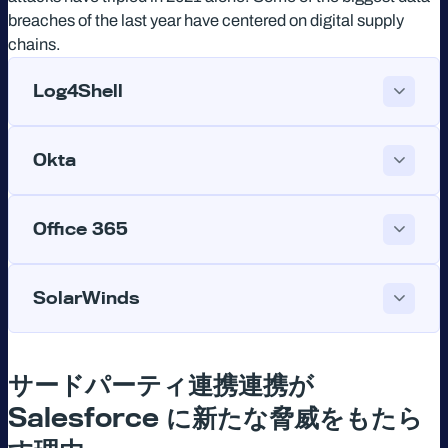
breaches of the last year have centered on digital supply
chains.
Log4Shell
Okta
Office 365
SolarWinds
サードパーティ連携連携が
Salesforce
に新たな脅威をもたら