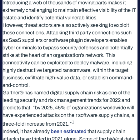
Introducing a web of thousands of moving parts makes it
extremely challenging to maintain effective visibility of the IT
estate and identify potential vulnerabilities.
However, threat actors are also actively seeking to exploit
these connections. Attacking third party connections such
as SaaS suppliers or software plugin developers enables
cyber criminals to bypass security defenses and potentially
strike at the heart of an organization’s network. This
connectivity can be exploited to deploy malware, including
highly destructive targeted ransomware, within the target
business, exfiltrate high-value data, or establish command-
and-control.
Gartner® has named digital supply chain risk as one of the
leading security and risk management trends for 2022 and
predicts that, “by 2025, 45% of organizations worldwide will
have experienced attacks on their software supply chains, a
1
three-fold increase from 2021.”
Indeed, it has already
been estimated
that supply chain
attacks have tripled in 2021 alone. Some of the biggest data