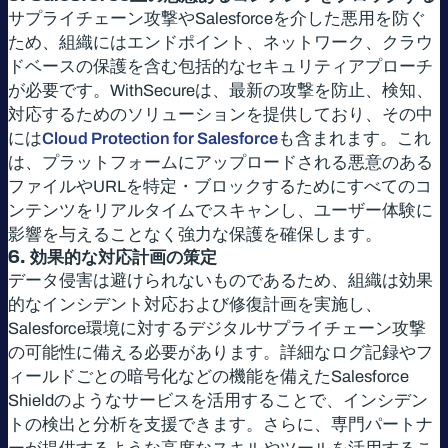
サプライチェーン攻撃やSalesforceを介した悪用を防ぐ
ため、組織にはエンドポイント、ネットワーク、クラウ
ドベースの保護を含む包括的なセキュリティアプローチ
が必要です。WithSecureは、最新の攻撃を防止、検知、
対応するためのソリューションを提供しており、その中
には
Cloud Protection for Salesforce
も含まれます。これ
は、プラットフォームにアップロードされる悪意のある
ファイルやURLを特定・ブロックするためにすべてのコ
ンテンツをリアルタイムでスキャンし、ユーザー体験に
影響を与えることなく強力な保護を確保します。
6.
効果的な対応計画の策定
データ侵害は避けられないものであるため、組織は効果
的なインシデント対応および修復計画を実施し、
Salesforce環境に対するデジタルサプライチェーン攻撃
の可能性に備える必要があります。詳細なログ記録やフ
ィールドごとの暗号化などの機能を備えたSalesforce
Shieldのようなサービスを活用することで、インシデン
トの検出と分析を支援できます。さらに、専門パートナ