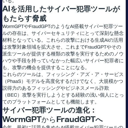
いる。
AI
を活用したサイバー犯罪ツールが
もたらす脅威
WormGPTやFraudGPTのようなAI搭載サイバー犯罪ツー
ルの存在は、サイバーセキュリティにとって深刻な懸念
材料となっている。これらの攻撃における生成AIの活用
は攻撃対象領域を拡大させ、これまでFraudGPTやその
派生ツールが提供する種類の攻撃を実行するためのノウ
ハウや手段を持っていなかった幅広いサイバー犯罪者に
も、攻撃の機会を提供することになる。
これらのツールは、フィッシング・アズ・ア・サービス
（PhaaS）モデルを高度化するだけでなく、大規模かつ
説得力のあるフィッシングやビジネスメール詐欺
（BEC）攻撃を実行しようとする経験の浅い個人にとっ
てのプラットフォームとしても機能します。
サイバー犯罪ツールの進化：
WormGPTからFraudGPT
へ
今年、最初に話題を集めたAI搭載サイバー犯罪ツールの