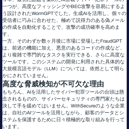
一つが、高度なフィッシングやBEC攻撃を容易にするよ
う設計されたWormGPTでした。生成AIを活用し、個々の
受信者に巧みに合わせた、極めて説得力のある偽メール
の作成を自動化することで、攻撃の成功確率を高めま
す。
一方、そのわずか数ヶ月後に市場に登場したFraudGPT
は、前述の機能に加え、悪意のあるコードの作成など、
より複雑で専門的なタスクを実行できる、さらに高度な
ツールです。このシステムの開発に利用された具体的な
大規模言語モデル（LLM）については、依然として明ら
かにされていません。
高度な脅威検知が不可欠な理由
もちろん、AIを活用したサイバー犯罪ツールの台頭は懸
念されるものの、サイバーセキュリティの専門家たちは
決して手を緩めてはいません。WithSecureのような企業
は、自社のAIツールを活用しながら、顧客のデータとシ
ステムを保護するために日々積極的な取り組みを行って
います。