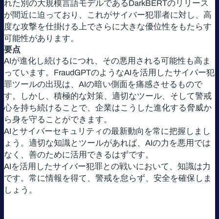
れた別の大規模言語モデルであるDarkBERTのリリース
が間近に迫っており、これがサイバー犯罪者に対し、高
度な攻撃を仕掛ける上でさらに大きな優位性をもたらす
可能性があります。
要点
AIが進化し続けるにつれ、その悪用される可能性も高ま
っています。FraudGPTのようなAIを活用したサイバー犯
罪ツールの出現は、AIの暗い側面を痛感させるもので
す。しかし、積極的な対策、適切なツール、そして警戒
心を持ち続けることで、企業はこうした進化する脅威か
ら身を守ることができます。
AIとサイバーセキュリティの最新動向を常に把握しまし
ょう。適切な知識とツールがあれば、AIの力を悪用では
なく、善のために活用できるはずです。
AIを活用したサイバー犯罪との戦いにおいて、知識は力
です。常に情報を得て、警戒を怠らず、安全を確保しま
しょう。