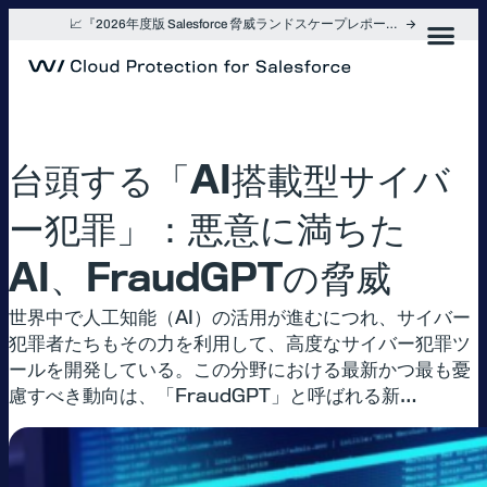
内
📈『2026年度版 Salesforce 脅威ランドスケープレポート』を入手
容
を
ス
キ
ッ
プ
台頭する「AI搭載型サイバ
ー犯罪」：悪意に満ちた
AI、FraudGPTの脅威
世界中で人工知能（AI）の活用が進むにつれ、サイバー
犯罪者たちもその力を利用して、高度なサイバー犯罪ツ
ールを開発している。この分野における最新かつ最も憂
慮すべき動向は、「FraudGPT」と呼ばれる新…