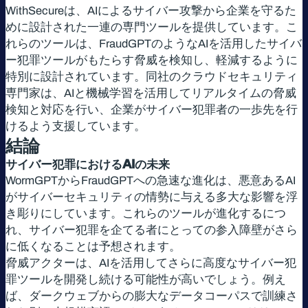
WithSecureは、AIによるサイバー攻撃から企業を守るた
めに設計された一連の専門ツールを提供しています。こ
れらのツールは、FraudGPTのようなAIを活用したサイバ
ー犯罪ツールがもたらす脅威を検知し、軽減するように
特別に設計されています。同社のクラウドセキュリティ
専門家は、AIと機械学習を活用してリアルタイムの脅威
検知と対応を行い、企業がサイバー犯罪者の一歩先を行
けるよう支援しています。
結論
サイバー犯罪におけるAIの未来
WormGPTからFraudGPTへの急速な進化は、悪意あるAI
がサイバーセキュリティの情勢に与える多大な影響を浮
き彫りにしています。これらのツールが進化するにつ
れ、サイバー犯罪を企てる者にとっての参入障壁がさら
に低くなることは予想されます。
脅威アクターは、AIを活用してさらに高度なサイバー犯
罪ツールを開発し続ける可能性が高いでしょう。例え
ば、ダークウェブからの膨大なデータコーパスで訓練さ