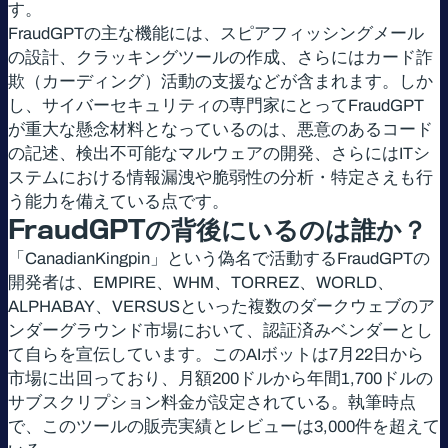
す。
FraudGPTの主な機能には、スピアフィッシングメール
の設計、クラッキングツールの作成、さらにはカード詐
欺（カーディング）活動の支援などが含まれます。しか
し、サイバーセキュリティの専門家にとってFraudGPT
が重大な懸念材料となっているのは、悪意のあるコード
の記述、検出不可能なマルウェアの開発、さらにはITシ
ステムにおける情報漏洩や脆弱性の分析・特定さえも行
う能力を備えている点です。
FraudGPT
の背後にいるのは誰か？
「CanadianKingpin」という偽名で活動するFraudGPTの
開発者は、EMPIRE、WHM、TORREZ、WORLD、
ALPHABAY、VERSUSといった複数のダークウェブのア
ンダーグラウンド市場において、認証済みベンダーとし
て自らを宣伝しています。このAIボットは7月22日から
市場に出回っており、月額200ドルから年間1,700ドルの
サブスクリプション料金が設定されている。執筆時点
で、このツールの販売実績とレビューは3,000件を超えて