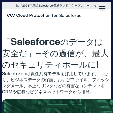
内
📈『2026年度版 Salesforce 脅威ランドスケープレポート』を入手
容
を
ス
キ
ッ
プ
「Salesforceのデータは
安全だ」—その過信が、最大
のセキュリティホールに!
Salesforceは責任共有モデルを採用しています。 つま
り、ビジネスデータの保護、およびファイル、フィッシ
ングメール、不正なリンクなどの有害なコンテンツを
CRMや広範なビジネスネットワークから排除…