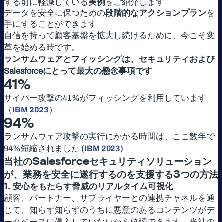
する前に軽減している
実例
をご紹介します
データを安全に保つための
段階的なアクションプラン
を
手にすることができます
自信を持って顧客基盤を拡大し続けるために、今こそ変
革を始める時です。
ランサムウェアとフィッシングは、セキュリティおよび
Salesforceにとって最大の懸念事項です
41%
サイバー攻撃の41%がフィッシングを利用しています
（
IBM 2023
）
94%
ランサムウェア攻撃の実行にかかる時間は、ここ数年で
94%短縮されました
(IBM 2023)
当社の
Salesforce
セキュリティソリューション
が、業務を安全に遂行するのを支援する
3
つの方法
1.
安心をもたらす脅威のリアルタイム可視化
顧客、パートナー、サプライヤーとの連携チャネルを通
じて、知らず知らずのうちに悪意のあるコンテンツがデ
ータベースに侵入していないかを確認できます。当社の