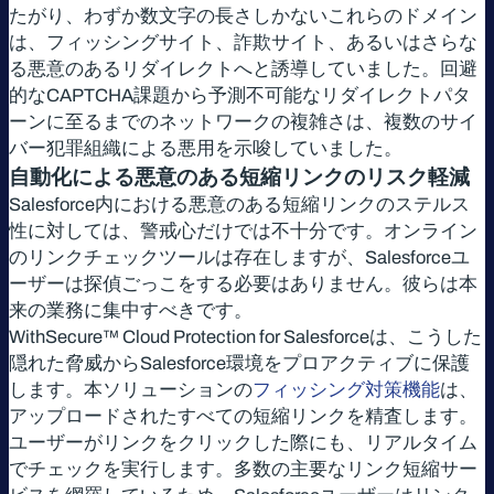
たがり、わずか数文字の長さしかないこれらのドメイン
は、フィッシングサイト、詐欺サイト、あるいはさらな
る悪意のあるリダイレクトへと誘導していました。回避
的なCAPTCHA課題から予測不可能なリダイレクトパタ
ーンに至るまでのネットワークの複雑さは、複数のサイ
バー犯罪組織による悪用を示唆していました。
自動化による悪意のある短縮リンクのリスク軽減
Salesforce内における悪意のある短縮リンクのステルス
性に対しては、警戒心だけでは不十分です。オンライン
のリンクチェックツールは存在しますが、Salesforceユ
ーザーは探偵ごっこをする必要はありません。彼らは本
来の業務に集中すべきです。
WithSecure™ Cloud Protection for Salesforceは、こうした
隠れた脅威からSalesforce環境をプロアクティブに保護
します。本ソリューションの
フィッシング対策機能
は、
アップロードされたすべての短縮リンクを精査します。
ユーザーがリンクをクリックした際にも、リアルタイム
でチェックを実行します。多数の主要なリンク短縮サー