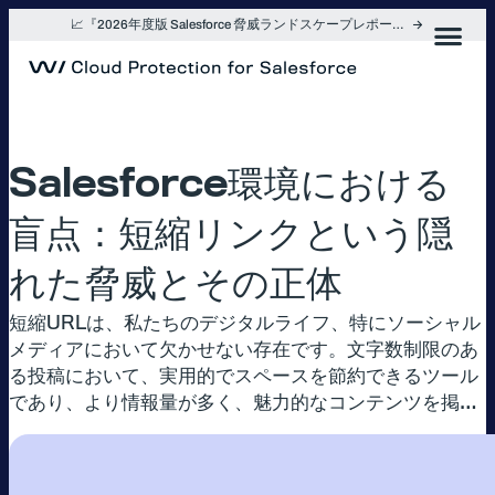
内
📈『2026年度版 Salesforce 脅威ランドスケープレポート』を入手
容
を
ス
キ
ッ
プ
Salesforce環境における
盲点：短縮リンクという隠
れた脅威とその正体
短縮URLは、私たちのデジタルライフ、特にソーシャル
メディアにおいて欠かせない存在です。文字数制限のあ
る投稿において、実用的でスペースを節約できるツール
であり、より情報量が多く、魅力的なコンテンツを掲…