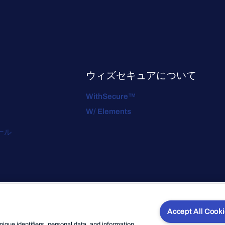
ウィズセキュアについて
WithSecure™
W/ Elements
ール
Accept All Cook
que identifiers, personal data, and information