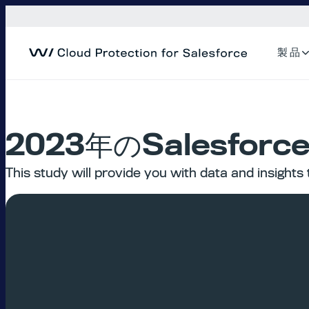
内
容
を
製 品
ス
キ
ッ
プ
2023年のSalesfo
This study will provide you with data and insight