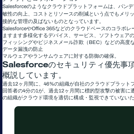
Salesforceのようなクラウドプラットフォームは
敏性の向上、コストとリソースの削減という点でもメリッ
接的な管理の及ばないものとなっています。
SalesforceやOffice 365などのクラウドベース
ますます多様化するデバイス、サービス、ソフトウェア
フィッシングやビジネスメール詐欺（BEC）などの高度
データ漏洩の防止
マルウェアやランサムウェアに対する防御の確保。
Salesforceのセキュリティ優先
概説しています。
過去12ヶ月間に、46%の組織が自社のクラウドプラット
回答者の4分の1が、過去12ヶ月間に標的型攻撃の被害
の組織がクラウド環境を適切に構成・監視できていない