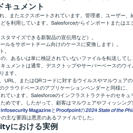
ドキュメント
ロードされ、またエクスポートされています。管理者、ユーザ
を利用しています。Salesforceからインポートまた
カスタマイズできる新製品の宣伝用など）。
、顧客からのメールをサポートチーム向けのケースに変換します）。
ント。
もの、あるいは単に検証されていないファイルを転送してし
ドキュメントは通常、デスクトップやサーバーベースのウイ
なります。
メント、URL、またはQRコードに対するウイルスやマルウ
ほとんどのクラウドベースのアプリケーションベンダーと同様
ています。Salesforceのインフラストラクチャのセ
るためです。したがって、顧客はマルウェアやフィッシング
。
Infosecurity MagazineとProofpointの
2024 State of the Phi
その主な要因は悪意のあるファイルでした。
ity
における実例