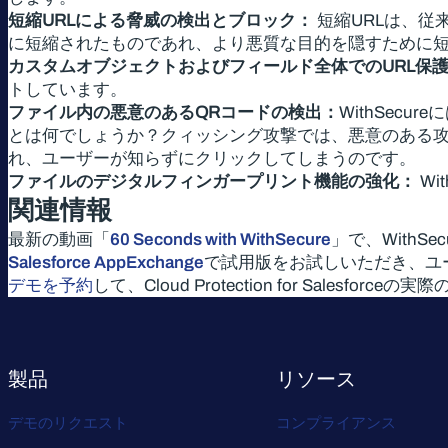
短縮URLによる脅威の検出とブロック：
短縮URLは、従
に短縮されたものであれ、より悪質な目的を隠すために
カスタムオブジェクトおよびフィールド全体でのURL保
トしています。
ファイル内の悪意のあるQRコードの検出：
WithSec
とは何でしょうか？クィッシング攻撃では、悪意のある攻
れ、ユーザーが知らずにクリックしてしまうのです。
ファイルのデジタルフィンガープリント機能の強化：
Wi
関連情報
最新の動画「
60 Seconds with WithSecure
」で、WithSecu
Salesforce AppExchange
で試用版をお試しいただき、ユ
デモを予約
して、Cloud Protection for Sale
製品
リソース
デモのリクエスト
コンプライアンス