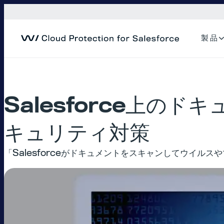
内
容
を
製 品
ス
キ
ッ
プ
Salesforce上
キュリティ対策
「Salesforceがドキュメントをスキャンしてウイ