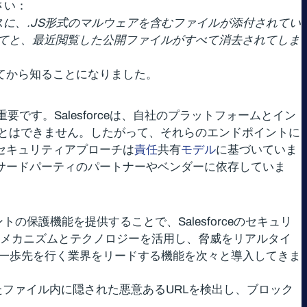
さい：
。ケースに、.JS形式のマルウェアを含むファイルが添付されてい
てと、最近閲覧した公開ファイルがすべて消去されてしま
ってから知ることになりました。
要です。Salesforceは、自社のプラットフォームとイン
とはできません。したがって、それらのエンドポイントに
のセキュリティアプローチは
責任
共有
モデル
に基づいていま
に、サードパーティのパートナーやベンダーに依存していま
ドキュメントの保護機能を提供することで、Salesforceのセキュリ
防御メカニズムとテクノロジーを活用し、脅威をリアルタイ
悪意ある攻撃者の一歩先を行く業界をリードする機能を次々と導入してきま
eにアップロードされたファイル内に隠された悪意あるURLを検出し、ブロック