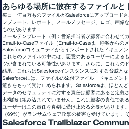
あらゆる場所に散在するファイルと
毎日、何百万ものファイルがSalesforceにアップ
ンプレート、レポート、メールメッセージ、ロゴ、画像など
ものがあります：
メールテンプレート（例：営業担当者が顧客に合わせて
Email-to-Caseファイル（Email-to-Caseは
Salesforceコミュニティからインポートされたドキュメ
これらのファイルの中には、悪意のあるユーザーによる
ツが含まれている可能性があります。さらに、これらの
結果、これらはSalesforceインスタンスに対する脅威と
Salesforceには、ファイルの添付ファイル、ドキュ
驚きをもって受け止められます。Salesforceは、
データのセキュリティに対する責任は顧客にあると定義され
出機能は組み込まれていません。これは顧客の責任であ
ユーザーはこの責任を真剣に受け止める必要があります
（69%）がランサムウェア攻撃の被害を受けています。
Salesforce Trailblazer Commun