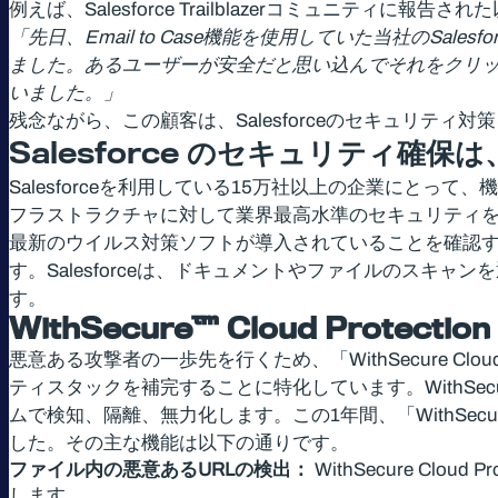
例えば、Salesforce Trailblazerコミュニテ
「先日、Email to Case機能を使用していた当社のS
ました。あるユーザーが安全だと思い込んでそれをクリ
いました。」
残念ながら、この顧客は、Salesforceのセキュリ
Salesforce
のセキュリティ確保は
Salesforceを利用している15万社以上の企業にとっ
フラストラクチャに対して業界最高水準のセキュリティ
最新のウイルス対策ソフトが導入されていることを確認するの
す。Salesforceは、ドキュメントやファイルのス
す。
WithSecure™ Cloud Protection 
悪意ある攻撃者の一歩先を行くため、「WithSecure Cloud 
ティスタックを補完することに特化しています。WithS
ムで検知、隔離、無力化します。この1年間、「WithSecure 
した。その主な機能は以下の通りです。
ファイル内の悪意あるURLの検出：
WithSecure Clo
します。