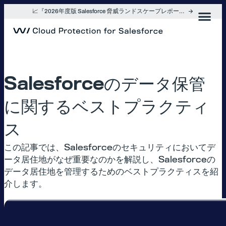
内
📈『2026年度版 Salesforce 脅威ランドスケープレポート』を入手
容
を
ス
キ
ッ
プ
Salesforceのデータ保管
に関するベストプラクティ
ス
この記事では、Salesforceのセキュリティにおいてデ
ータ居住地がなぜ重要なのかを解説し、Salesforceの
データ居住地を管理するためのベストプラクティスを紹
介します。