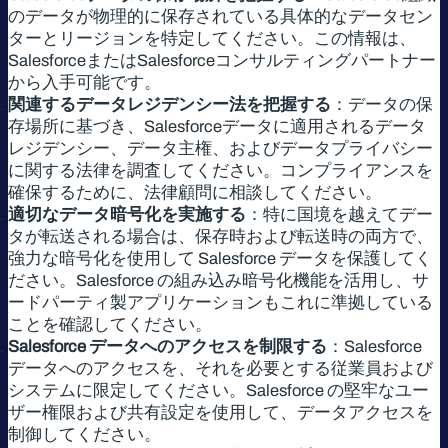
のデータが物理的に保存されている具体的なデータセン
ターとリージョンを特定してください。この情報は、
SalesforceまたはSalesforceコンサルティングパートナー
から入手可能です。
関連するデータレジデンシー法を把握する
：データの保
存場所に基づき、Salesforceデータに適用されるデータ
レジデンシー、データ主権、およびデータプライバシー
に関する法律を調査してください。コンプライアンスを
確保するために、法律顧問に相談してください。
適切なデータ暗号化を実施する
：特に国境を越えてデー
タが転送される場合は、保存時および転送時の両方で、
強力な暗号化を使用して Salesforce データを保護してく
ださい。Salesforce の組み込み暗号化機能を活用し、サ
ードパーティ製アプリケーションもこれに準拠している
ことを確認してください。
Salesforce データへのアクセスを制限する
：Salesforce
データへのアクセスを、それを必要とする従業員および
システムに限定してください。Salesforce の堅牢なユー
ザー権限および共有設定を使用して、データアクセスを
制御してください。