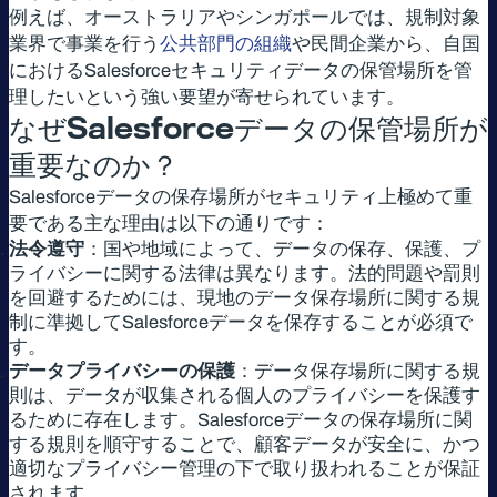
例えば、オーストラリアやシンガポールでは、規制対象
業界で事業を行う
公共部門の組織
や民間企業から、自国
におけるSalesforceセキュリティデータの保管場所を管
理したいという強い要望が寄せられています。
なぜSalesforceデータの保管場所が
重要なのか？
Salesforceデータの保存場所がセキュリティ上極めて重
要である主な理由は以下の通りです：
法令遵守
：国や地域によって、データの保存、保護、プ
ライバシーに関する法律は異なります。法的問題や罰則
を回避するためには、現地のデータ保存場所に関する規
制に準拠してSalesforceデータを保存することが必須で
す。
データプライバシーの保護
：データ保存場所に関する規
則は、データが収集される個人のプライバシーを保護す
るために存在します。Salesforceデータの保存場所に関
する規則を順守することで、顧客データが安全に、かつ
適切なプライバシー管理の下で取り扱われることが保証
されます。