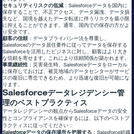
セキュリティリスクの低減
：Salesforceデータを国内に
保存することで、不正アクセス、データ漏洩、データ損
失など、国境を越えたデータ転送に伴うリスクを最小限
に抑えることができます。通常、国内での保存の方がよ
り安全です。
顧客の信頼
：データプライバシー法を尊重し、
Salesforceのデータ居住要件に従ってデータを保存する
Salesforceを活用したビジネスに対し、顧客はより大き
な信頼を寄せます。これにより信頼関係が築かれます。
事業継続性
：災害発生時、Salesforceデータをローカル
に保存しておけば、被災地域のデータセンターがサービ
スの復旧に専念できるため、より迅速な復旧が可能にな
ります。
Salesforce
データレジデンシー管
理のベストプラクティス
データレジデンシーの観点からSalesforceデータの安全
性とコンプライアンスを確保するには、以下のベストプ
ラクティスに従ってください：
Salesforceデータの保存場所を把握する
：Salesforce組織