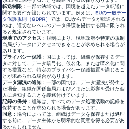
領土内に保存することを義務付ける法律があります。
転送制限
：一部の法域では、国境を越えたデータ転送に
関する要件が設けられています。例えば、
EUの一般デー
タ保護規則（GDPR）
では、EUからデータが転送される
のは、適切なレベルのデータ保護を提供する国に限られ
ると規定されています。
現地でのアクセス
：規制により、現地政府や特定の規制
当局がデータにアクセスできることが求められる場合が
あります。
プライバシー保護
：国によっては、組織が保存するデー
タに対して、データ暗号化、仮名化、または匿名化に関
する措置など、特定のプライバシー保護措置を講じるこ
とが求められる場合があります。
データ漏洩の通知
：一部の国では、データ漏洩が発生し
た場合、組織が関係当局および／または影響を受けた個
人に通知することを義務付けています。
記録の保持
：組織は、すべてのデータ処理活動の記録を
保持することが求められる場合があります。
同意
：場合によっては、組織はデータを保存または処理
する前に、データ主体から明示的な同意を得る必要があ
るかもしれません。