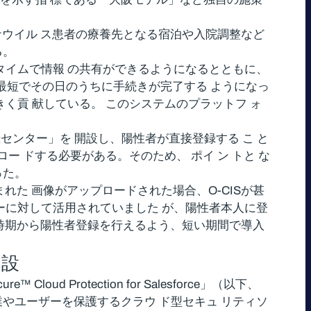
。新型コロナウイル ス患者の療養先となる宿泊や入院調整など
る。
タイムで情報 の共有ができるようになるとともに、
は最短でその日のうちに手続きが完了する ようになっ
く貢 献している。 このシステムのプラットフ ォ
録センター」を 開設し、陽性者が直接登録する こ と
 ドする必要がある。そのため、 ポイ ン トと な
った。
れた 画像がアップロードされた場合、O-CISが甚
バーに対して活用されていました が、陽性者本人に登
い 時期から陽性者登録を行えるよう、短い期間で導入
開設
Protection for Salesforce」（以下、
用企業やユーザーを保護するクラウ ド型セキュ リティソ