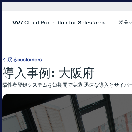
内
容
を
製 品
ス
キ
ッ
プ
戻るcustomers
導入事例: 大阪府
陽性者登録システムを短期間で実装 迅速な導入とサイバ