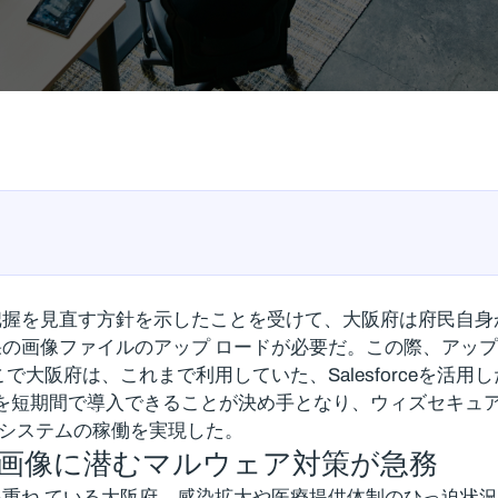
握を見直す方針を示したことを受けて、大阪府は府民自身
の画像ファイルのアップ ロードが必要だ。この際、アッ
で大阪府は、これまで利用していた、Salesforceを活
短期間で導入できることが決め手となり、ウィズセキュアの「WithSecu
登録システムの稼働を実現した。
 画像に潜むマルウェア対策が急務
重ね ている大阪府。感染拡大や医療提供体制のひっ迫状況