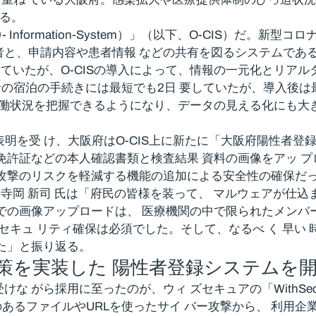
いる。
- Information-System）」（以下、O-CIS）だ
者と、申請内容や患者情報 などの共有を図るシステムであ
ていたが、O-CISの導入によって、情報の一元化とリアル
性者の宿泊の手続きには最短でも2日 要していたが、導入後
 働状況を把握できるようになり、データの見える化にも大き
し表明を受 け、大阪府はO-CIS上に新たに「大阪府陽性者登
許証などの本人確認書類と検査結果 資料の画像をアッ プロー
ー攻撃のリスクを軽減する機能の追加による安全性の確保だ
 寺岡 新司 氏は「府民の皆様を装って、 マルウェアが仕込ま
IS上での画像アップロードは、 医療機関の中で限られたメン
るセキュ リティ確保は必須でした。そして、なるべ く 早
た」と振り返る。
対策を実装した 陽性者登録システムを
に至ったのが、ウィ ズセキュアの「WithSecure™ Cloud 
れる悪意のあるファイルやURLを使ったサイ バー攻撃から、 利