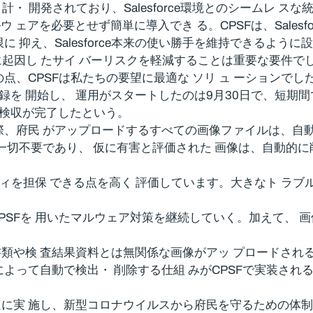
設 計・ 開発されており、Salesforce環境とのシームレ スな
ド ルウ ェアを必要とせず簡単に導入でき る。CPSFは、Sale
抑え、Salesforce本来の使い勝手を維持できるように
像に起因し たサイ バーリスクを軽減することは重要な要件
点、CPSFは私たちの要望に最適な ソリ ュ ーションでし
録を 開始し、 運用がスタートしたのは9月30日で、短期間
1日で検収が完了したという。
際、府民 がアップロードするすべての画像ファイルは、自
どは一切不要であり、 仮に有害と評価された 画像は、自動的
ィを担保 できる点を高く 評価しています。大きなト ラブル
Fを 用いたマルウェア対策を継続していく。加えて、 画像
類や検 査結果資料とは無関係な画像がアッ プロードされる
よって自動で検出・ 削除する仕組 みがCPSFで実装される
速に実 施し、新型コロナウイルスから府民を守るための体制