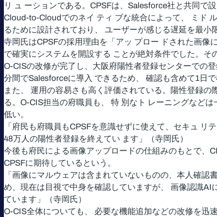
リ ュ ーションである。CPSFは、Salesforce社と共同で
Cloud-to-Cloudでのネイ ティ ブな統合によって、 ミ
るために設計されており、 ユーザーが感じる遅延を最小限に 
寺岡氏はCPSFの採用理由を「アッ プロー ドされた画
で確実にシステムを開設する ことが絶対条件でした。その
O-CISの改修が完了し、大阪府陽性者登録センターでの登
分間でSalesforceに導入 できるため、 確認も含めて
また、 運用の容易さも高く評価されている。陽性登録の
る。O-CIS担当の府職員も、 特 別なト レーニングな
低い。
「府民も府職員もCPSFを意識せずに使えて、セキュ リテ
48万人の陽性者登録を終えてい ます」（寺岡氏）
今後も府民による画像アップロードの仕組みのもとで、CPS
CPSFに期待しているという。
「画像にマルウェアは含まれていないものの、本人確認書
め、現在は目視で中身を確認していますが、 画像認識AIに
ています」（寺岡氏）
O-CIS全体についても、 必要な機能追加などの改修を迅