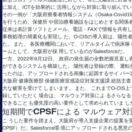
に加え、ICTを効果的に 活用しながら対策に取り組んで
その一例が「大阪府療養者情報システム（Osaka-Covid19
を行うため、保健所 や宿泊療養施設をはじめとする関係
従来は表計算ソフトとメール、電話・FAXで情報を共有し
事務処理の簡素化も実現し た。O-CISの導入前は、陽
た。 また、 各医療機関において、リアルタイムで病床稼
ームとして、大阪府が採 用しているのがSalesforceだ。
一方、2022年9月12日、 政府の発生届の全数把握見直
ができるシステムを構築した。 陽性者は登録の際、 運転免
ったのは、アッ プロードされる画像に起因するサイ バ
大阪府 健康医療部 保健医療室感染症対策支援課 総括主査
大な被害を受けて しまいます。 また、 これまでO-C
録していただく 場合は、 マルウェア対策によ るさらな
できること も優先度の高い要件として求められていま し
短期間でCPSFによる マルウェア
こ うした要件を踏まえ、大阪府が導入支援企業の提案を受けな がら採用
CPSF）だ。Salesforce環 境にアッ プロー ドさ