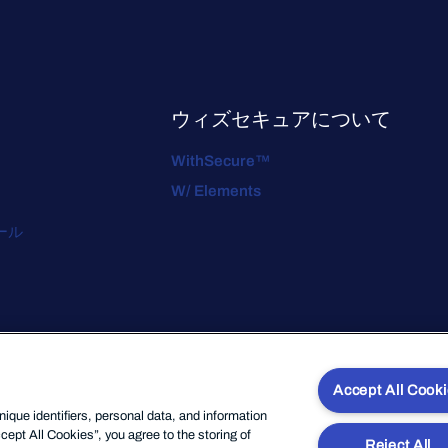
ウィズセキュアについて
WithSecure™
W/ Elements
ール
Accept All Cook
que identifiers, personal data, and information
cept All Cookies”, you agree to the storing of
Reject All