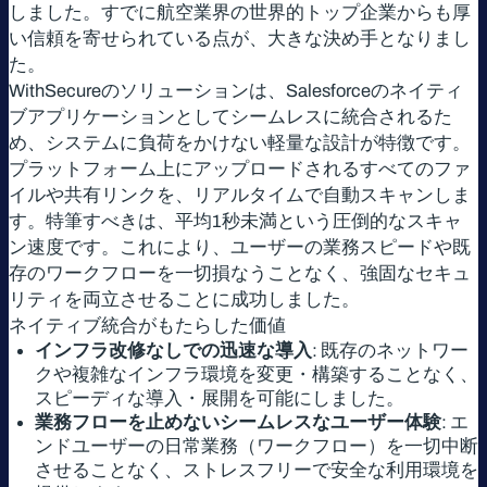
しました。すでに航空業界の世界的トップ企業からも厚
い信頼を寄せられている点が、大きな決め手となりまし
た。
WithSecureのソリューションは、Salesforceのネイティ
ブアプリケーションとしてシームレスに統合されるた
め、システムに負荷をかけない軽量な設計が特徴です。
プラットフォーム上にアップロードされるすべてのファ
イルや共有リンクを、リアルタイムで自動スキャンしま
す。特筆すべきは、平均1秒未満という圧倒的なスキャ
ン速度です。これにより、ユーザーの業務スピードや既
存のワークフローを一切損なうことなく、強固なセキュ
リティを両立させることに成功しました。
ネイティブ統合がもたらした価値
インフラ改修なしでの迅速な導入
: 既存のネットワー
クや複雑なインフラ環境を変更・構築することなく、
スピーディな導入・展開を可能にしました。
業務フローを止めないシームレスなユーザー体験
: エ
ンドユーザーの日常業務（ワークフロー）を一切中断
させることなく、ストレスフリーで安全な利用環境を