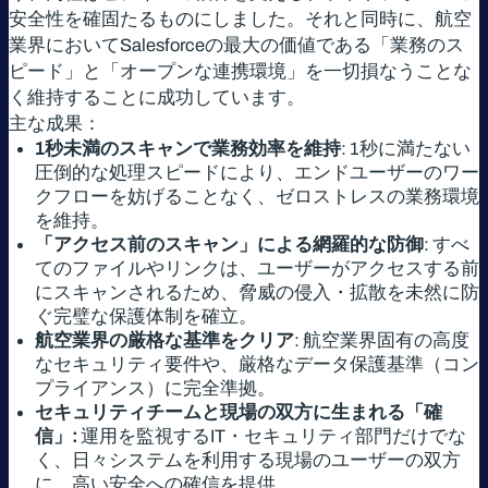
安全性を確固たるものにしました。それと同時に、航空
業界においてSalesforceの最大の価値である「業務のス
ピード」と「オープンな連携環境」を一切損なうことな
く維持することに成功しています。
主な成果：
1秒未満のスキャンで業務効率を維持
: 1秒に満たない
圧倒的な処理スピードにより、エンドユーザーのワー
クフローを妨げることなく、ゼロストレスの業務環境
を維持。
「アクセス前のスキャン」による網羅的な防御
: すべ
てのファイルやリンクは、ユーザーがアクセスする前
にスキャンされるため、脅威の侵入・拡散を未然に防
ぐ完璧な保護体制を確立。
航空業界の厳格な基準をクリア
: 航空業界固有の高度
なセキュリティ要件や、厳格なデータ保護基準（コン
プライアンス）に完全準拠。
セキュリティチームと現場の双方に生まれる「確
信」:
運用を監視するIT・セキュリティ部門だけでな
く、日々システムを利用する現場のユーザーの双方
に、高い安全への確信を提供。