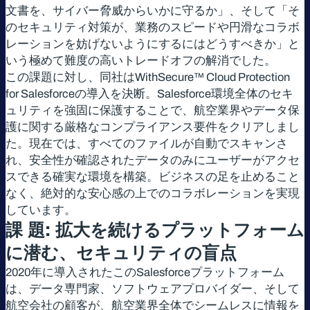
文書を、サイバー脅威からいかに守るか」、そして「そ
のセキュリティ対策が、業務のスピードや円滑なコラボ
レーションを妨げないようにするにはどうすべきか」と
いう極めて難度の高いトレードオフの解消でした。
この課題に対し、同社はWithSecure™ Cloud Protection
for Salesforceの導入を決断。Salesforce環境全体のセキ
ュリティを強固に保護することで、航空業界やデータ保
護に関する厳格なコンプライアンス要件をクリアしまし
た。現在では、すべてのファイルが自動でスキャンさ
れ、安全性が確認されたデータのみにユーザーがアクセ
スできる確実な環境を構築。ビジネスの足を止めること
なく、絶対的な安心感の上でのコラボレーションを実現
しています。
課 題
:
拡大を続けるプラットフォーム
に潜む、セキュリティの盲点
2020年に導入されたこのSalesforceプラットフォーム
は、データ専門家、ソフトウェアプロバイダー、そして
航空会社の顧客が、航空業界全体でシームレスに情報を