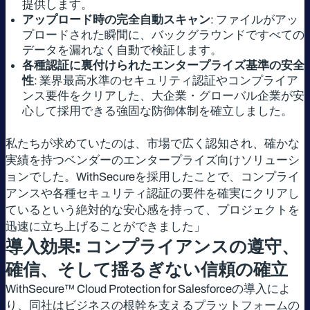
提供します。
アップロード時の完全自動スキャン
: ファイルがアッ
プロードされた瞬間に、バックグラウンドですべての
データを漏れなく自動で検証します。
各種認証に裏付けられたエンタープライズ基準の安全
性
: 業界最高水準のセキュリティ認証やコンプライア
ンス要件をクリアした、大企業・グローバル企業が安
心して採用できる強固な防御体制を確立しました。
私たちが求めていたのは、市場で広く認知され、確かな
実績を持つベンダーのエンタープライズ向けソリューシ
ョンでした。WithSecureを採用したことで、コンプライ
アンスや各種セキュリティ認証の要件を確実にクリアし
ているという絶対的な安心感を持って、プロジェクトを
迅速に立ち上げることができました」
導入効果: コンプライアンスの遵守、
確信、そして揺るぎない信頼の確立
WithSecure™ Cloud Protection for Salesforceの導入によ
り、同社はビジネスの根幹を支えるプラットフォームの