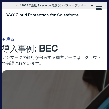
内
📈『2026年度版 Salesforce 脅威ランドスケープレポート』を入手
容
を
ス
キ
ッ
プ
戻る
導入事例: BEC
デンマークの銀行が保有する顧客データは、クラウド上
で保護されています。