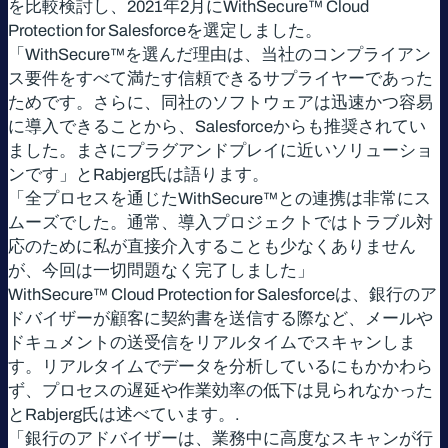
を比較検討し、2021年2月にWithSecure™ Cloud
Protection for Salesforceを選定しました。
「WithSecure™を選んだ理由は、当社のコンプライアン
ス要件をすべて満たす信頼できるサプライヤーであった
ためです。さらに、同社のソフトウェアは迅速かつ容易
に導入できることから、Salesforceからも推奨されてい
ました。まさにプラグアンドプレイに近いソリューショ
ンです」とRabjerg氏は語ります。
「全プロセスを通じたWithSecure™との連携は非常にス
ムーズでした。通常、導入プロジェクトではトラブル対
応のために私が直接介入することも少なくありません
が、今回は一切問題なく完了しました」
WithSecure™ Cloud Protection for Salesforceは、銀行のア
ドバイザーが顧客に契約書を送信する際など、メールや
ドキュメントの送受信をリアルタイムでスキャンしま
す。リアルタイムでデータを分析しているにもかかわら
ず、プロセスの遅延や作業効率の低下は見られなかった
とRabjerg氏は述べています。.
「銀行のアドバイザーは、業務中に高度なスキャンが行